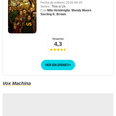
Fecha de estreno
2016-09-20
Series :
This is Us
Con
Milo Ventimiglia
,
Mandy Moore
,
Sterling K. Brown
Usuarios
4,3
VER EN DISNEY
+
Vox Machina