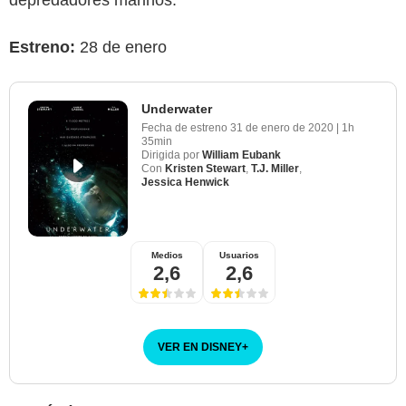
depredadores marinos.
Estreno:
28 de enero
Underwater
Fecha de estreno
31 de enero de 2020
|
1h
35min
Dirigida por
William Eubank
Con
Kristen Stewart
,
T.J. Miller
,
Jessica Henwick
Medios
Usuarios
2,6
2,6
VER EN DISNEY
+