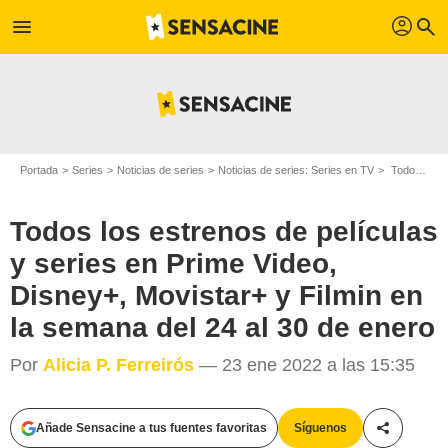
profil
menu
search
Portada
Series
Noticias de series
Noticias de series: Series en TV
Todos los estrenos de películas y series en Prime Video, Disney+, Movistar+ y Filmin en la semana del 24 al 30 de enero
Todos los estrenos de películas
y series en Prime Video,
Disney+, Movistar+ y Filmin en
la semana del 24 al 30 de enero
Por
Alicia P. Ferreirós
— 23 ene 2022 a las 15:35
Añade Sensacine a tus fuentes favoritas
Síguenos
Compartir