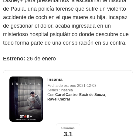
Disney+ para presentarnos la escalofriante historia
de Paula, una policía forense que sufre un violento
accidente de coch en el que muere su hija. Incapaz
de gestionar el dolor, acaba ingresada en un
misterioso hospital psiquiátrico donde descubre que
todo forma parte de una conspiración en su contra.
Estreno:
26 de enero
Insania
Fecha de estreno
2021-12-03
Series :
Insania
Con
Carol Castro
,
Eucir de Souza
,
Ravel Cabral
Usuarios
3,1