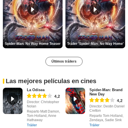
Spider-Man: No Way Home Teaser
Tráiler 'Spider-Man: No Way Home'
Últimos tráilers
Las mejores películas en cines
La Odisea
Spider-Man: Brand
New Day
4,2
4,2
Director: Christopher
Nolan
Director: Destin Daniel
Cretton
Reparto Matt Damon,
Tom Holland, Anne
Reparto Tom Holland,
Hathaway
Zendaya, Sadie Sink
Tráiler
Tráiler