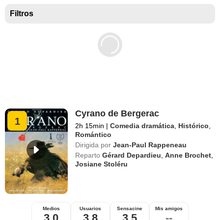
Mejores películas para niños
Filtros
Cyrano de Bergerac
1
2h 15min
|
Comedia dramática
,
Histórico
,
Romántico
Dirigida por
Jean-Paul Rappeneau
Reparto
Gérard Depardieu
,
Anne Brochet
,
Josiane Stoléru
Medios
Usuarios
Sensacine
Mis amigos
3,0
3,8
3,5
--