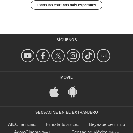
Todos los estrenos más esperados
SÍGUENOS
MÓVIL
SENSACINE EN EL EXTRANJERO
AlloCiné
Filmstarts
Beyazperde
Francia
Alemania
Turquía
AdoroCinema
Sensacine México
Brasil
México