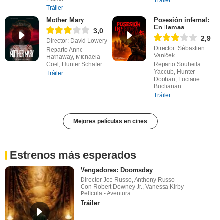
Tráiler
Tráiler
Mother Mary
Posesión infernal:
En llamas
3,0
2,9
Director: David Lowery
Director: Sébastien
Reparto Anne
Vaniček
Hathaway, Michaela
Coel, Hunter Schafer
Reparto Souheila
Yacoub, Hunter
Tráiler
Doohan, Luciane
Buchanan
Tráiler
Mejores películas en cines
Estrenos más esperados
Vengadores: Doomsday
Director Joe Russo, Anthony Russo
Con Robert Downey Jr., Vanessa Kirby
Película - Aventura
Tráiler