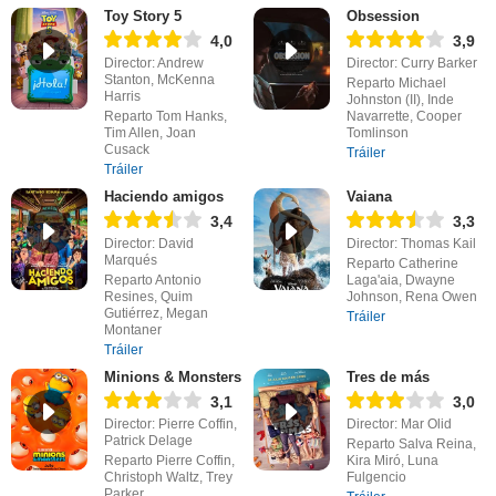
Toy Story 5
Obsession
4,0
3,9
Director: Andrew
Director: Curry Barker
Stanton, McKenna
Reparto Michael
Harris
Johnston (II), Inde
Reparto Tom Hanks,
Navarrette, Cooper
Tim Allen, Joan
Tomlinson
Cusack
Tráiler
Tráiler
Haciendo amigos
Vaiana
3,4
3,3
Director: David
Director: Thomas Kail
Marqués
Reparto Catherine
Reparto Antonio
Laga'aia, Dwayne
Resines, Quim
Johnson, Rena Owen
Gutiérrez, Megan
Tráiler
Montaner
Tráiler
Minions & Monsters
Tres de más
3,1
3,0
Director: Pierre Coffin,
Director: Mar Olid
Patrick Delage
Reparto Salva Reina,
Reparto Pierre Coffin,
Kira Miró, Luna
Christoph Waltz, Trey
Fulgencio
Parker