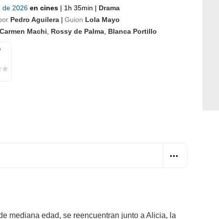
io de 2026
en cines
|
1h 35min
|
Drama
por
Pedro Aguilera
Guion
Lola Mayo
|
Carmen Machi
,
Rossy de Palma
,
Blanca Portillo
s
e mediana edad, se reencuentran junto a Alicia, la