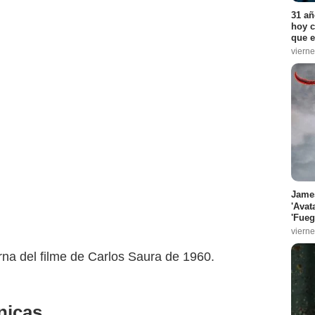
31 añ
hoy c
que e
vierne
James
'Avat
'Fueg
vierne
rna del filme de Carlos Saura de 1960.
nicas