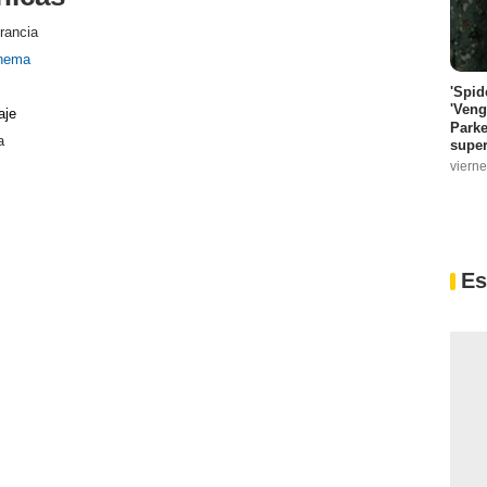
rancia
inema
'Spid
'Veng
aje
Parke
a
super
vierne
Es