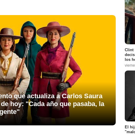
Clint
decis
los h
vierne
mento que actualiza a Carlos Saura
 de hoy: "Cada año que pasaba, la
igente"
El hi
"mald