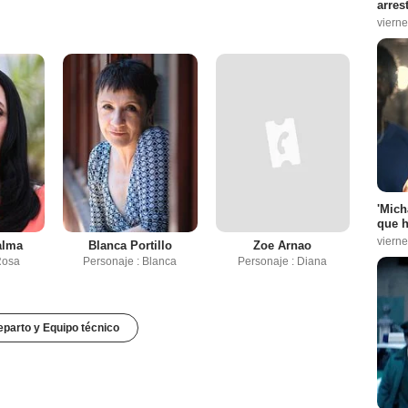
arres
vierne
'Mich
que h
vierne
alma
Blanca Portillo
Zoe Arnao
Rosa
Personaje : Blanca
Personaje : Diana
parto y Equipo técnico