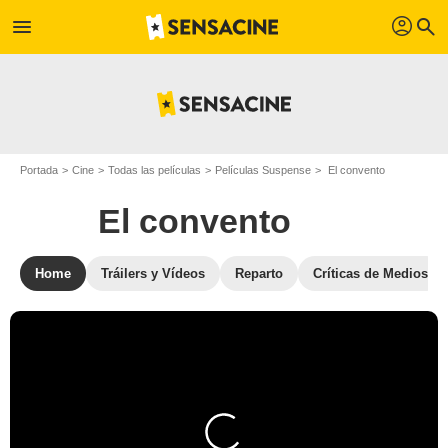
profil
menu
search
Portada
Cine
Todas las películas
Películas Suspense
El convento
El convento
Home
Tráilers y Vídeos
Reparto
Críticas de Medios