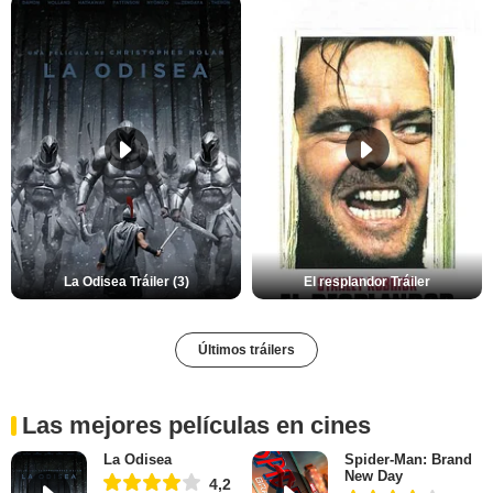
La Odisea Tráiler (3)
El resplandor Tráiler
Últimos tráilers
Las mejores películas en cines
La Odisea
Spider-Man: Brand
New Day
4,2