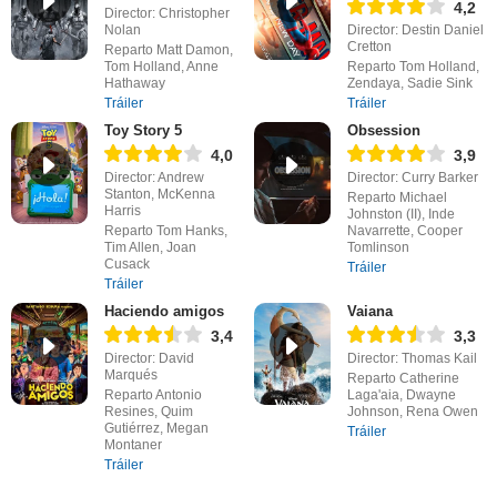
4,2
Director: Christopher
Nolan
Director: Destin Daniel
Cretton
Reparto Matt Damon,
Tom Holland, Anne
Reparto Tom Holland,
Hathaway
Zendaya, Sadie Sink
Tráiler
Tráiler
Toy Story 5
Obsession
4,0
3,9
Director: Andrew
Director: Curry Barker
Stanton, McKenna
Reparto Michael
Harris
Johnston (II), Inde
Reparto Tom Hanks,
Navarrette, Cooper
Tim Allen, Joan
Tomlinson
Cusack
Tráiler
Tráiler
Haciendo amigos
Vaiana
3,4
3,3
Director: David
Director: Thomas Kail
Marqués
Reparto Catherine
Reparto Antonio
Laga'aia, Dwayne
Resines, Quim
Johnson, Rena Owen
Gutiérrez, Megan
Tráiler
Montaner
Tráiler