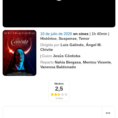
10 de julio de 2026
en cines
|
1h 40min
|
Histórico
,
Suspense
,
Terror
Dirigida por
Luis Galindo
,
Ángel M.
Chivite
Guion
Jesús Córdoba
|
Reparto
Nahia Bergasa
,
Mentxu Vicente
,
Vanessa Baldonado
Medios
2,5
1 crítica