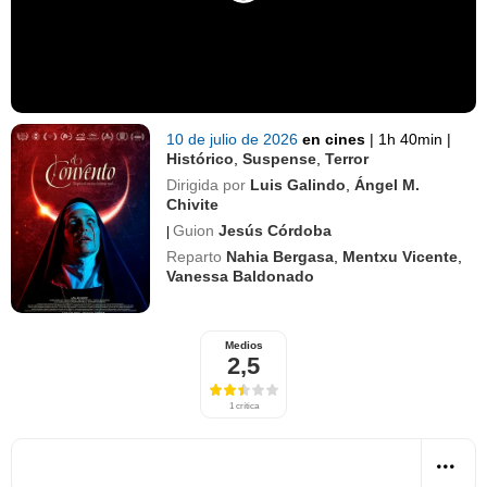
10 de julio de 2026
en cines
|
1h 40min
|
Histórico
,
Suspense
,
Terror
Dirigida por
Luis Galindo
,
Ángel M.
Chivite
Guion
Jesús Córdoba
|
Reparto
Nahia Bergasa
,
Mentxu Vicente
,
Vanessa Baldonado
Medios
2,5
1 crítica