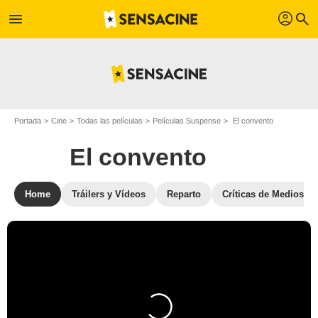
profil
menu
search
Portada
Cine
Todas las películas
Películas Suspense
El convento
El convento
Home
Tráilers y Vídeos
Reparto
Críticas de Medios