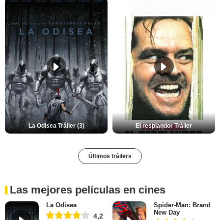
La Odisea Tráiler (3)
El resplandor Tráiler
Últimos tráilers
Las mejores películas en cines
La Odisea
Spider-Man: Brand
New Day
4,2