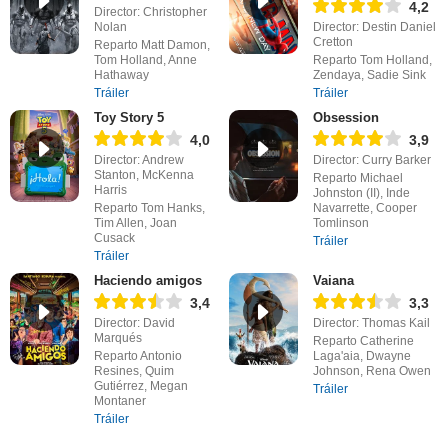
4,2
Director: Christopher
Nolan
Director: Destin Daniel
Cretton
Reparto Matt Damon,
Tom Holland, Anne
Reparto Tom Holland,
Hathaway
Zendaya, Sadie Sink
Tráiler
Tráiler
Toy Story 5
Obsession
4,0
3,9
Director: Andrew
Director: Curry Barker
Stanton, McKenna
Reparto Michael
Harris
Johnston (II), Inde
Reparto Tom Hanks,
Navarrette, Cooper
Tim Allen, Joan
Tomlinson
Cusack
Tráiler
Tráiler
Haciendo amigos
Vaiana
3,4
3,3
Director: David
Director: Thomas Kail
Marqués
Reparto Catherine
Reparto Antonio
Laga'aia, Dwayne
Resines, Quim
Johnson, Rena Owen
Gutiérrez, Megan
Tráiler
Montaner
Tráiler