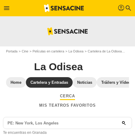
profil
menu
search
Portada
Cine
Películas en cartelera
La Odisea
Cartelera de La Odisea
La Od
La Odisea
Home
Cartelera y Entradas
Noticias
Tráilers y Vídeos
CERCA
MIS TEATROS FAVORITOS
Te encuentras en Granada