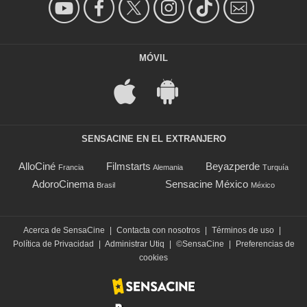
MÓVIL
SENSACINE EN EL EXTRANJERO
AlloCiné
Filmstarts
Beyazperde
Francia
Alemania
Turquía
AdoroCinema
Sensacine México
Brasil
México
Acerca de SensaCine
|
Contacta con nosotros
|
Términos de uso
|
Política de Privacidad
|
Administrar Utiq
|
©SensaCine
|
Preferencias de
cookies