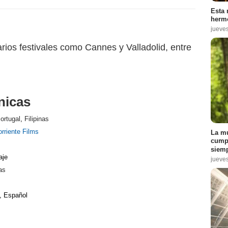
Esta 
hermo
jueve
rios festivales como Cannes y Valladolid, entre
nicas
ortugal
,
Filipinas
rriente Films
La mu
cumpl
siemp
aje
jueve
as
, Español