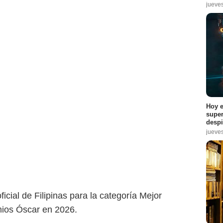
jueve
Hoy e
super
despi
jueve
ficial de Filipinas para la categoría Mejor
emios Óscar en 2026.