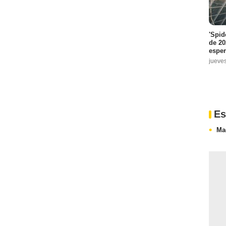
'Spid
de 20
espe
jueve
Es
Ma