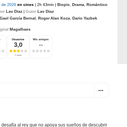
io de 2026
en cines
|
2h 43min
|
Biopic
,
Drama
,
Romántico
por
Lav Diaz
Guion
Lav Diaz
|
Gael García Bernal
,
Roger Alan Koza
,
Dario Yazbek
iginal
Magalhaes
s
Usuarios
Mis amigos
3,0
--
2 notas
 desafía al rey que no apoya sus sueños de descubrir