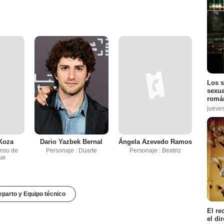
Los s
sexua
román
jueve
Koza
Dario Yazbek Bernal
Ângela Azevedo Ramos
onso de
Personaje : Duarte
Personaje : Beatriz
ue
parto y Equipo técnico
El re
el di