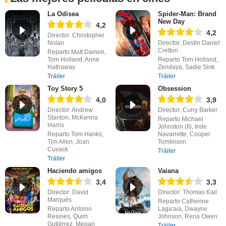
La Odisea
Spider-Man: Brand
New Day
4,2
4,2
Director: Christopher
Nolan
Director: Destin Daniel
Cretton
Reparto Matt Damon,
Tom Holland, Anne
Reparto Tom Holland,
Hathaway
Zendaya, Sadie Sink
Tráiler
Tráiler
Toy Story 5
Obsession
4,0
3,9
Director: Andrew
Director: Curry Barker
Stanton, McKenna
Reparto Michael
Harris
Johnston (II), Inde
Reparto Tom Hanks,
Navarrette, Cooper
Tim Allen, Joan
Tomlinson
Cusack
Tráiler
Tráiler
Haciendo amigos
Vaiana
3,4
3,3
Director: David
Director: Thomas Kail
Marqués
Reparto Catherine
Reparto Antonio
Laga'aia, Dwayne
Resines, Quim
Johnson, Rena Owen
Gutiérrez, Megan
Tráiler