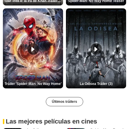
Star Trek II: la ira de Khan Tráiler VO
Spider-Man: No Way Home Teaser
Tráiler 'Spider-Man: No Way Home'
La Odisea Tráiler (3)
Últimos tráilers
Las mejores películas en cines