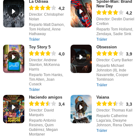
La Odisea
Spider-Man: Brand
New Day
4,2
4,2
Director: Christopher
Nolan
Director: Destin Daniel
Cretton
Reparto Matt Damon,
Tom Holland, Anne
Reparto Tom Holland,
Hathaway
Zendaya, Sadie Sink
Tráiler
Tráiler
Toy Story 5
Obsession
4,0
3,9
Director: Andrew
Director: Curry Barker
Stanton, McKenna
Reparto Michael
Harris
Johnston (II), Inde
Reparto Tom Hanks,
Navarrette, Cooper
Tim Allen, Joan
Tomlinson
Cusack
Tráiler
Tráiler
Haciendo amigos
Vaiana
3,4
3,3
Director: David
Director: Thomas Kail
Marqués
Reparto Catherine
Reparto Antonio
Laga'aia, Dwayne
Resines, Quim
Johnson, Rena Owen
Gutiérrez, Megan
Tráiler
Montaner