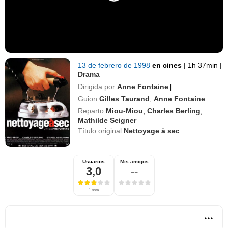
13 de febrero de 1998
en cines
|
1h 37min
|
Drama
Dirigida por
Anne Fontaine
|
Guion
Gilles Taurand
,
Anne Fontaine
Reparto
Miou-Miou
,
Charles Berling
,
Mathilde Seigner
Título original
Nettoyage à sec
Usuarios
Mis amigos
3,0
--
1 nota