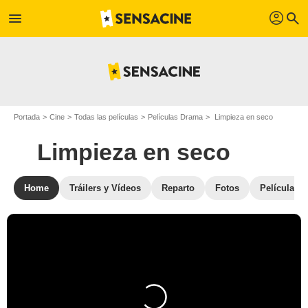
profil
menu
search
Portada
Cine
Todas las películas
Películas Drama
Limpieza en seco
Limpieza en seco
Home
Tráilers y Vídeos
Reparto
Fotos
Películas s