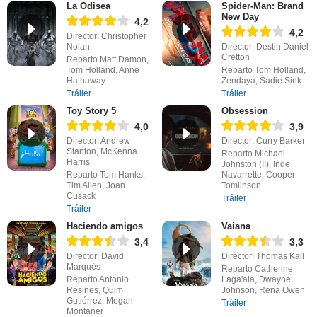
La Odisea
Spider-Man: Brand
New Day
4,2
4,2
Director: Christopher
Nolan
Director: Destin Daniel
Cretton
Reparto Matt Damon,
Tom Holland, Anne
Reparto Tom Holland,
Hathaway
Zendaya, Sadie Sink
Tráiler
Tráiler
Toy Story 5
Obsession
4,0
3,9
Director: Andrew
Director: Curry Barker
Stanton, McKenna
Reparto Michael
Harris
Johnston (II), Inde
Reparto Tom Hanks,
Navarrette, Cooper
Tim Allen, Joan
Tomlinson
Cusack
Tráiler
Tráiler
Haciendo amigos
Vaiana
3,4
3,3
Director: David
Director: Thomas Kail
Marqués
Reparto Catherine
Reparto Antonio
Laga'aia, Dwayne
Resines, Quim
Johnson, Rena Owen
Gutiérrez, Megan
Tráiler
Montaner