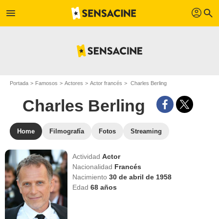
profil
menu
search
Portada
Famosos
Actores
Actor francés
Charles Berling
Charles Berling
Home
Filmografía
Fotos
Streaming
Actividad
Actor
Nacionalidad
Francés
Nacimiento
30 de abril de 1958
Edad
68
años