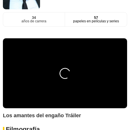
34
57
años de carrera
papeles en películas y series
Los amantes del engaño Tráiler
Filmografía