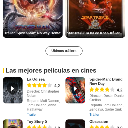
Tráiler 'Spider-Man: No Way Home'
Star Trek II: la ira de Khan Tráiler VO
Últimos tráilers
Las mejores películas en cines
La Odisea
Spider-Man: Brand
New Day
4,2
4,2
Director: Christopher
Nolan
Director: Destin Daniel
Cretton
Reparto Matt Damon,
Tom Holland, Anne
Reparto Tom Holland,
Hathaway
Zendaya, Sadie Sink
Tráiler
Tráiler
Toy Story 5
Obsession