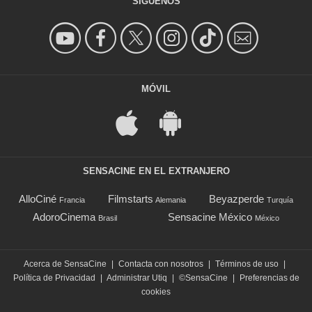
SÍGUENOS
MÓVIL
SENSACINE EN EL EXTRANJERO
AlloCiné
Filmstarts
Beyazperde
Francia
Alemania
Turquía
AdoroCinema
Sensacine México
Brasil
México
Acerca de SensaCine
|
Contacta con nosotros
|
Términos de uso
|
Política de Privacidad
|
Administrar Utiq
|
©SensaCine
|
Preferencias de
cookies