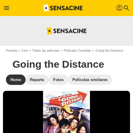
profil
menu
search
Portada
Cine
Todas las películas
Películas Comedia
Going the Distance
Going the Distance
Home
Reparto
Fotos
Películas similares