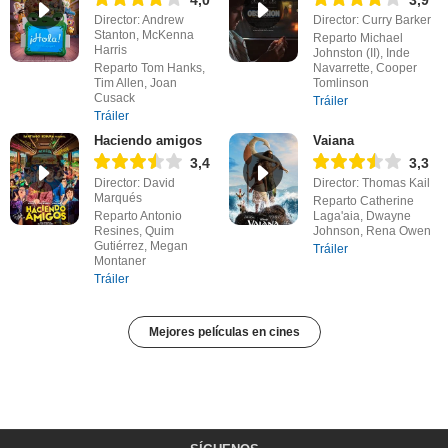
4,0
3,9
Director: Andrew
Director: Curry Barker
Stanton, McKenna
Reparto Michael
Harris
Johnston (II), Inde
Reparto Tom Hanks,
Navarrette, Cooper
Tim Allen, Joan
Tomlinson
Cusack
Tráiler
Tráiler
Haciendo amigos
Vaiana
3,4
3,3
Director: David
Director: Thomas Kail
Marqués
Reparto Catherine
Reparto Antonio
Laga'aia, Dwayne
Resines, Quim
Johnson, Rena Owen
Gutiérrez, Megan
Tráiler
Montaner
Tráiler
Mejores películas en cines