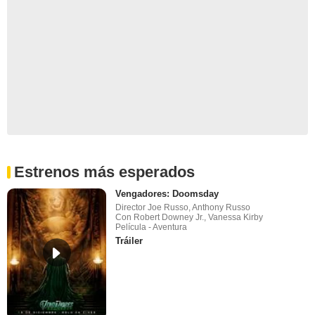
Estrenos más esperados
Vengadores: Doomsday
Director Joe Russo, Anthony Russo
Con Robert Downey Jr., Vanessa Kirby
Película - Aventura
Tráiler