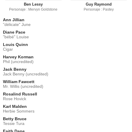
Ben Lessy
Guy Raymond
Personaje : Mervyn Goldstone
Personaje : Pastey
Ann Jillian
"délicate" June
Diane Pace
"bébé" Louise
Louis Quinn
Cigar
Harvey Korman
Phil (uncredited)
Jack Benny
Jack Benny (uncredited)
William Fawcett
Mr. Willis (uncredited)
Rosalind Russell
Rose Hovick
Karl Malden
Herbie Sommers
Betty Bruce
Tessie Tura
Faith Dane