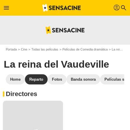
profil
menu
search
Portada
Cine
Todas las películas
Películas de Comedia dramática
La reina del Vaudeville
La reina del Vaudeville
Home
Reparto
Fotos
Banda sonora
Películas simi
Directores