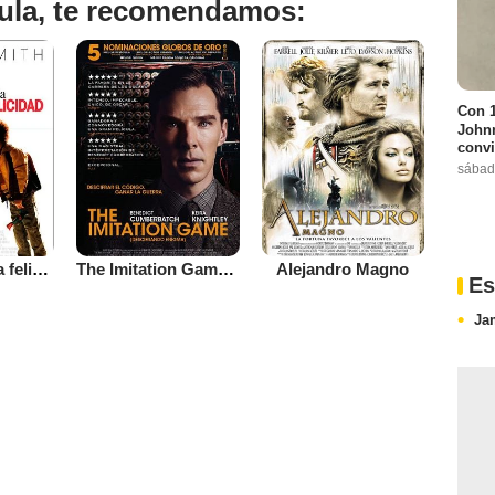
ícula, te recomendamos:
Con 1
Johnn
convi
sábad
En busca de la felicidad
The Imitation Game (Descifrando Enigma)
Alejandro Magno
Es
Ja