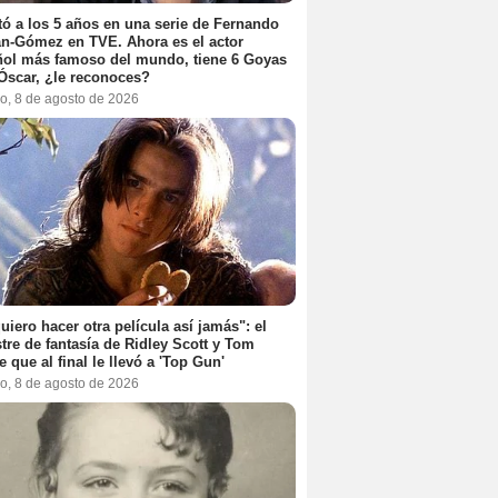
ó a los 5 años en una serie de Fernando
n-Gómez en TVE. Ahora es el actor
ol más famoso del mundo, tiene 6 Goyas
Óscar, ¿le reconoces?
o, 8 de agosto de 2026
uiero hacer otra película así jamás": el
tre de fantasía de Ridley Scott y Tom
e que al final le llevó a 'Top Gun'
o, 8 de agosto de 2026