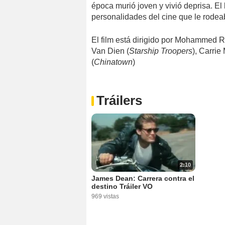
época murió joven y vivió deprisa. El
personalidades del cine que le rodeab
El film está dirigido por Mohammed 
Van Dien (
Starship Troopers
), Carrie
(
Chinatown
)
Tráilers
2:10
James Dean: Carrera contra el
destino Tráiler VO
969 vistas