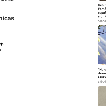
Debut
Ferná
españ
nicas
y un 
sábad
aje
a
"No q
desas
Cruis
sábad