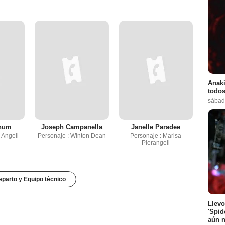
Anaki
todos
sábad
chum
Joseph Campanella
Janelle Paradee
 Angeli
Personaje : Winton Dean
Personaje : Marisa
Pierangeli
parto y Equipo técnico
Llevo
'Spid
aún n