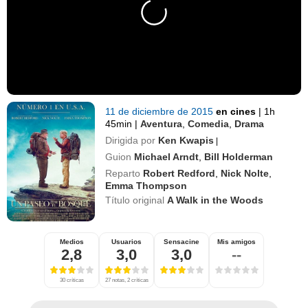
11 de diciembre de 2015
en cines
|
1h
45min
|
Aventura
,
Comedia
,
Drama
Dirigida por
Ken Kwapis
|
Guion
Michael Arndt
,
Bill Holderman
Reparto
Robert Redford
,
Nick Nolte
,
Emma Thompson
Título original
A Walk in the Woods
Medios
Usuarios
Sensacine
Mis amigos
2,8
3,0
3,0
--
30 críticas
27 notas, 2 críticas