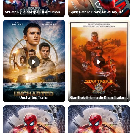
Ant-Man y la Avispa: Quantumanía Tráiler (2)
Spider-Man: Brand New Day Tráiler (3)
Uncharted Trailer
Star Trek II: la ira de Khan Tráiler VO