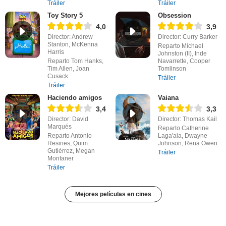
Tráiler
Tráiler
Toy Story 5
Obsession
4,0
3,9
Director: Andrew
Director: Curry Barker
Stanton, McKenna
Reparto Michael
Harris
Johnston (II), Inde
Reparto Tom Hanks,
Navarrette, Cooper
Tim Allen, Joan
Tomlinson
Cusack
Tráiler
Tráiler
Haciendo amigos
Vaiana
3,4
3,3
Director: David
Director: Thomas Kail
Marqués
Reparto Catherine
Reparto Antonio
Laga'aia, Dwayne
Resines, Quim
Johnson, Rena Owen
Gutiérrez, Megan
Tráiler
Montaner
Tráiler
Mejores películas en cines