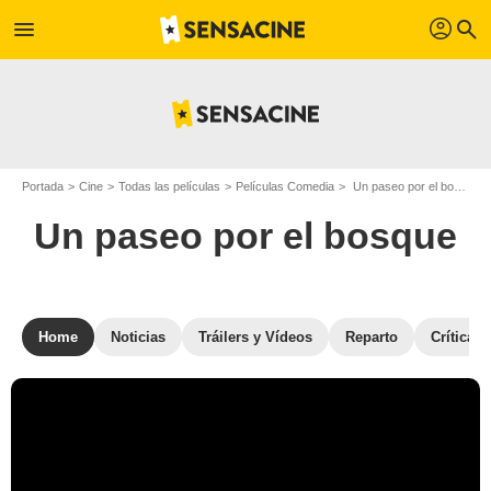
profil
menu
search
Portada
Cine
Todas las películas
Películas Comedia
Un paseo por el bosque
Un paseo por el bosque
Home
Noticias
Tráilers y Vídeos
Reparto
Críticas