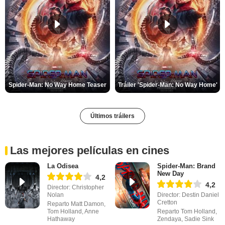
Spider-Man: No Way Home Teaser
Tráiler 'Spider-Man: No Way Home'
Últimos tráilers
Las mejores películas en cines
La Odisea
Spider-Man: Brand
New Day
4,2
4,2
Director: Christopher
Nolan
Director: Destin Daniel
Cretton
Reparto Matt Damon,
Tom Holland, Anne
Reparto Tom Holland,
Hathaway
Zendaya, Sadie Sink