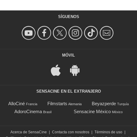
SÍGUENOS
MÓVIL
SENSACINE EN EL EXTRANJERO
AlloCiné
Filmstarts
Beyazperde
Francia
Alemania
Turquía
AdoroCinema
Sensacine México
Brasil
México
Acerca de SensaCine
|
Contacta con nosotros
|
Términos de uso
|