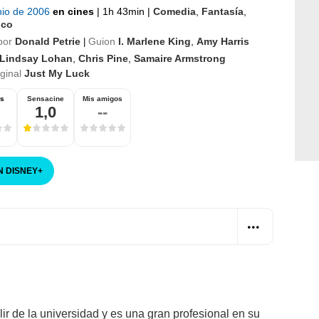
nio de 2006
en cines
|
1h 43min
|
Comedia
,
Fantasía
,
ico
por
Donald Petrie
Guion
I. Marlene King
,
Amy Harris
|
Lindsay Lohan
,
Chris Pine
,
Samaire Armstrong
iginal
Just My Luck
os
Sensacine
Mis amigos
1,0
--
N DISNEY
+
r de la universidad y es una gran profesional en su