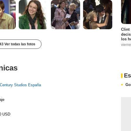
Clint
decis
los h
43 Ver todas las fotos
vierne
nicas
Es
Go
 Century Studios España
aje
00 USD