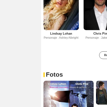
Lindsay Lohan
Chris Pi
Personaje : Ashley Albright
Personaje : Jak
Re
Fotos