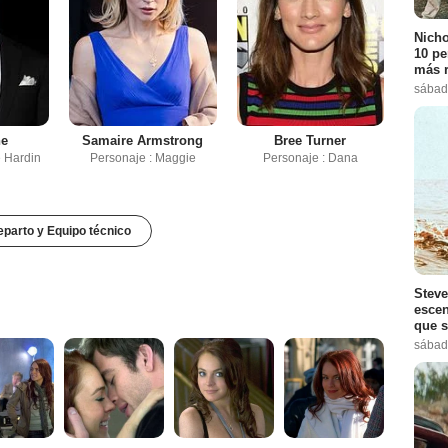
Nicho
10 pe
más r
sábad
ne
Samaire Armstrong
Bree Turner
e Hardin
Personaje : Maggie
Personaje : Dana
parto y Equipo técnico
Steve
escen
que s
sábad