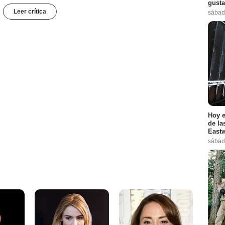
gusta
Leer crítica
sábad
Hoy e
de la
Eastw
sábad