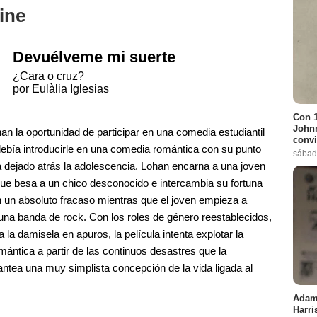
ine
Devuélveme mi suerte
¿Cara o cruz?
por Eulàlia Iglesias
Con 1
Johnn
an la oportunidad de participar en una comedia estudiantil
convi
debía introducirle en una comedia romántica con su punto
sábad
a dejado atrás la adolescencia. Lohan encarna a una joven
 que besa a un chico desconocido e intercambia su fortuna
n un absoluto fracaso mientras que el joven empieza a
una banda de rock. Con los roles de género reestablecidos,
 la damisela en apuros, la película intenta explotar la
mántica a partir de las continuos desastres que la
ntea una muy simplista concepción de la vida ligada al
Adam 
Harri