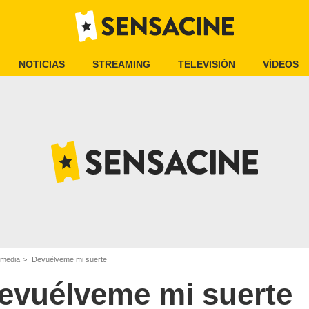
NOTICIAS
STREAMING
TELEVISIÓN
VÍDEOS
omedia
Devuélveme mi suerte
evuélveme mi suerte