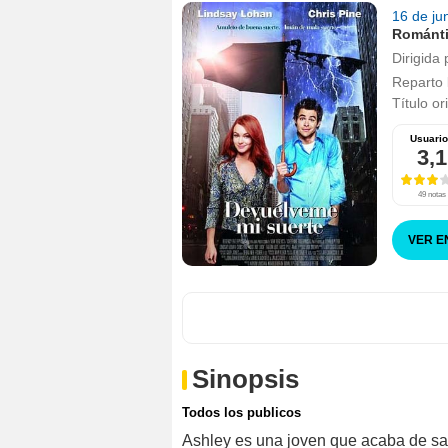
16 de ju
Románt
Dirigida 
Reparto
Título or
Usuari
3,1
49 notas
VER E
Sinopsis
Todos los publicos
Ashley es una joven que acaba de sali