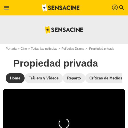
profil
menu
search
Portada
Cine
Todas las películas
Películas Drama
Propiedad privada
Propiedad privada
Home
Tráilers y Vídeos
Reparto
Críticas de Medios