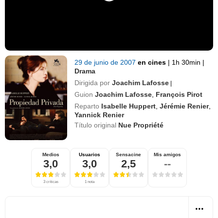
29 de junio de 2007
en cines
|
1h 30min
|
Drama
Dirigida por
Joachim Lafosse
|
Guion
Joachim Lafosse
,
François Pirot
Reparto
Isabelle Huppert
,
Jérémie Renier
,
Yannick Renier
Título original
Nue Propriété
Medios
Usuarios
Sensacine
Mis amigos
3,0
3,0
2,5
--
3 críticas
1 nota