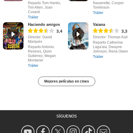
Reparto Tom Hanks,
Navarrette, Cooper
Tim Allen, Joan
Tomlinson
Cusack
Tráiler
Tráiler
Haciendo amigos
Vaiana
3,4
3,3
Director: David
Director: Thomas Kail
Marqués
Reparto Catherine
Reparto Antonio
Laga'aia, Dwayne
Resines, Quim
Johnson, Rena Owen
Gutiérrez, Megan
Tráiler
Montaner
Tráiler
Mejores películas en cines
SÍGUENOS