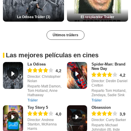
La Odisea Tráiler (3)
El resplandor Tráiler
Últimos tráilers
Las mejores películas en cines
La Odisea
Spider-Man: Brand
New Day
4,2
4,2
Director: Christopher
Nolan
Director: Destin Daniel
Cretton
Reparto Matt Damon,
Tom Holland, Anne
Reparto Tom Holland,
Hathaway
Zendaya, Sadie Sink
Tráiler
Tráiler
Toy Story 5
Obsession
4,0
3,9
Director: Andrew
Director: Curry Barker
Stanton, McKenna
Reparto Michael
Harris
Johnston (II), Inde