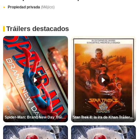
Propiedad privada
(Méjico)
Tráilers destacados
Spider-Man: Brand New Day Tráiler (3)
Star Trek II: la ira de Khan Tráiler VO