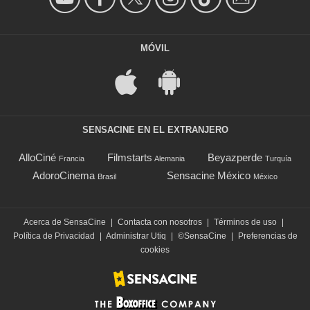
MÓVIL
SENSACINE EN EL EXTRANJERO
AlloCiné
Filmstarts
Beyazperde
Francia
Alemania
Turquía
AdoroCinema
Sensacine México
Brasil
México
Acerca de SensaCine
|
Contacta con nosotros
|
Términos de uso
|
Política de Privacidad
|
Administrar Utiq
|
©SensaCine
|
Preferencias de
cookies