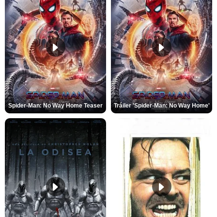
Spider-Man: No Way Home Teaser
Tráiler 'Spider-Man: No Way Home'