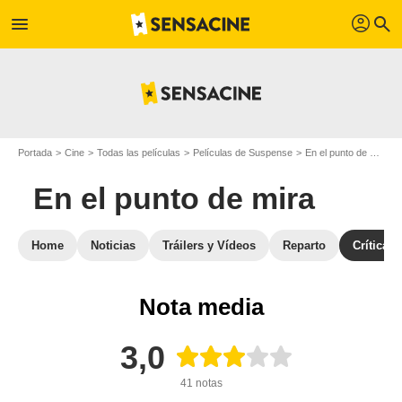
profil
menu
search
Portada
Cine
Todas las películas
Películas de Suspense
En el punto de mira
En el punto de mira
Home
Noticias
Tráilers y Vídeos
Reparto
Críticas
Nota media
3,0
41 notas