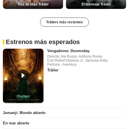
Tres de más Tráiler
El mensaje Tráiler
Tráilers más recientes
Estrenos más esperados
Vengadores: Doomsday
Director Joe Russo, Anthony Russo
Con Robert Downey Jr., Vanessa Kirby
Película - Aventura
Tráiler
Jumanji: Mundo abierto
En mar abierto