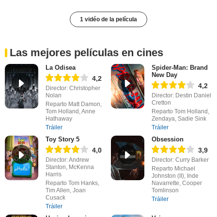
1 vidéo de la película
Las mejores películas en cines
La Odisea
Spider-Man: Brand
New Day
4,2
4,2
Director: Christopher
Nolan
Director: Destin Daniel
Cretton
Reparto Matt Damon,
Tom Holland, Anne
Reparto Tom Holland,
Hathaway
Zendaya, Sadie Sink
Tráiler
Tráiler
Toy Story 5
Obsession
4,0
3,9
Director: Andrew
Director: Curry Barker
Stanton, McKenna
Reparto Michael
Harris
Johnston (II), Inde
Reparto Tom Hanks,
Navarrette, Cooper
Tim Allen, Joan
Tomlinson
Cusack
Tráiler
Tráiler