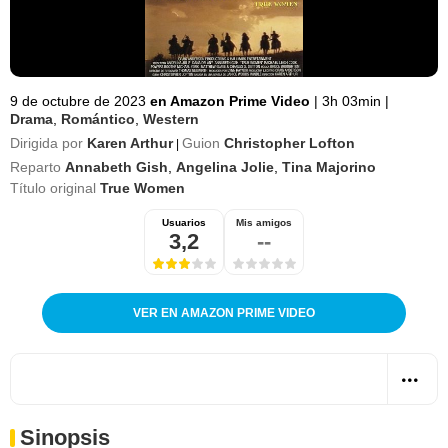
9 de octubre de 2023
en Amazon Prime Video
|
3h 03min
|
Drama
,
Romántico
,
Western
Dirigida por
Karen Arthur
Guion
Christopher Lofton
|
Reparto
Annabeth Gish
,
Angelina Jolie
,
Tina Majorino
Título original
True Women
Usuarios
Mis amigos
3,2
--
VER EN AMAZON PRIME VIDEO
Sinopsis