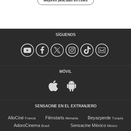
Mejores películas en cines
SÍGUENOS
MÓVIL
SENSACINE EN EL EXTRANJERO
AlloCiné
Filmstarts
Beyazperde
Francia
Alemania
Turquía
AdoroCinema
Sensacine México
Brasil
México