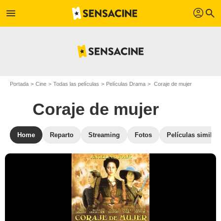
profil
menu
search
Portada
Cine
Todas las películas
Películas Drama
Coraje de mujer
Coraje de mujer
Home
Reparto
Streaming
Fotos
Películas similar