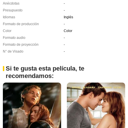
Anécdotas
-
Presupuesto
-
Idiomas
Inglés
Formato de producción
-
Color
Color
Formato audio
-
Formato de proyección
-
N° de Visado
-
Si te gusta esta película, te
recomendamos: