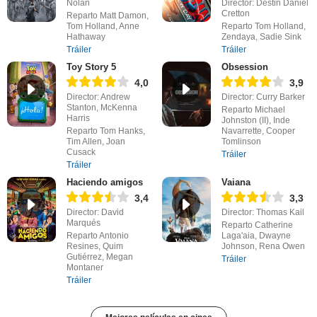
Nolan
Director: Destin Daniel
Cretton
Reparto Matt Damon,
Tom Holland, Anne
Reparto Tom Holland,
Hathaway
Zendaya, Sadie Sink
Tráiler
Tráiler
Toy Story 5
Obsession
4,0
3,9
Director: Andrew
Director: Curry Barker
Stanton, McKenna
Reparto Michael
Harris
Johnston (II), Inde
Reparto Tom Hanks,
Navarrette, Cooper
Tim Allen, Joan
Tomlinson
Cusack
Tráiler
Tráiler
Haciendo amigos
Vaiana
3,4
3,3
Director: David
Director: Thomas Kail
Marqués
Reparto Catherine
Reparto Antonio
Laga'aia, Dwayne
Resines, Quim
Johnson, Rena Owen
Gutiérrez, Megan
Tráiler
Montaner
Tráiler