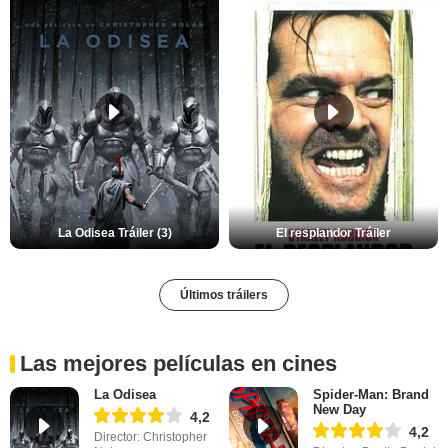
La Odisea Tráiler (3)
El resplandor Tráiler
Últimos tráilers
Las mejores películas en cines
La Odisea
Spider-Man: Brand
New Day
4,2
4,2
Director: Christopher