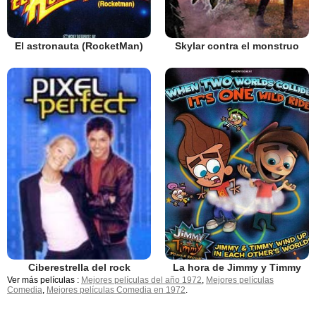
El astronauta (RocketMan)
Skylar contra el monstruo
La hora de Jimmy y Timmy
Ciberestrella del rock
Ver más películas :
Mejores películas del año 1972
,
Mejores películas
Comedia
,
Mejores películas Comedia en 1972
.