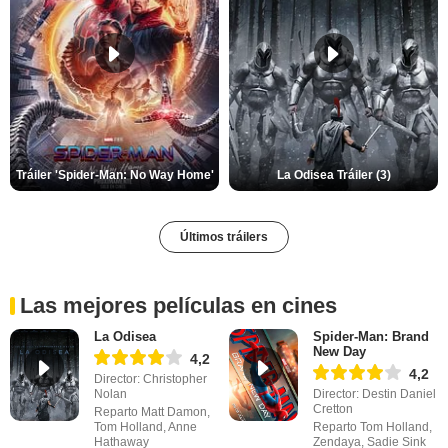
Tráiler 'Spider-Man: No Way Home'
La Odisea Tráiler (3)
Últimos tráilers
Las mejores películas en cines
La Odisea
Spider-Man: Brand
New Day
4,2
4,2
Director: Christopher
Nolan
Director: Destin Daniel
Cretton
Reparto Matt Damon,
Tom Holland, Anne
Reparto Tom Holland,
Hathaway
Zendaya, Sadie Sink