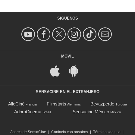
SÍGUENOS
MÓVIL
SENSACINE EN EL EXTRANJERO
AlloCiné
Filmstarts
Beyazperde
Francia
Alemania
Turquía
AdoroCinema
Sensacine México
Brasil
México
Acerca de SensaCine
|
Contacta con nosotros
|
Términos de uso
|