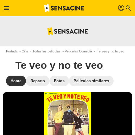
profil
menu
search
Portada
Cine
Todas las películas
Películas Comedia
Te veo y no te veo
Te veo y no te veo
Home
Reparto
Fotos
Películas similares