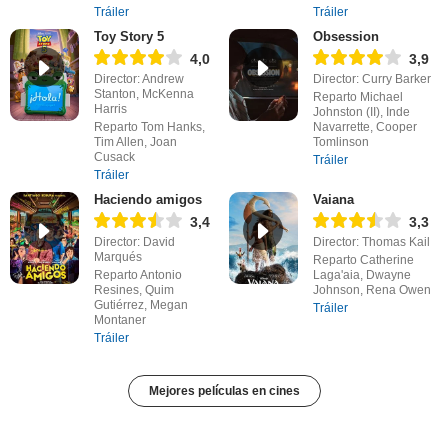
Tráiler
Tráiler
Toy Story 5
Obsession
4,0
3,9
Director: Andrew
Director: Curry Barker
Stanton, McKenna
Reparto Michael
Harris
Johnston (II), Inde
Reparto Tom Hanks,
Navarrette, Cooper
Tim Allen, Joan
Tomlinson
Cusack
Tráiler
Tráiler
Haciendo amigos
Vaiana
3,4
3,3
Director: David
Director: Thomas Kail
Marqués
Reparto Catherine
Reparto Antonio
Laga'aia, Dwayne
Resines, Quim
Johnson, Rena Owen
Gutiérrez, Megan
Tráiler
Montaner
Tráiler
Mejores películas en cines