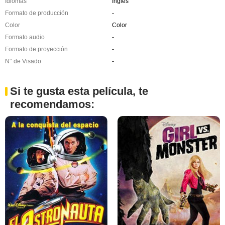
Idiomas
Inglés
Formato de producción
-
Color
Color
Formato audio
-
Formato de proyección
-
N° de Visado
-
Si te gusta esta película, te
recomendamos: