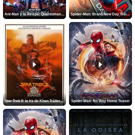
Ant-Man y la Avispa: Quantumanía Tráiler (2)
Spider-Man: Brand New Day Tráiler (3)
Star Trek II: la ira de Khan Tráiler VO
Spider-Man: No Way Home Teaser