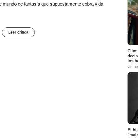
e mundo de fantasía que supuestamente cobra vida
Leer crítica
Clint
decis
los h
vierne
El hi
"mald