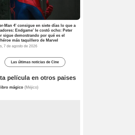
er-Man 4' consigue en siete días lo que a
adores: Endgame' le costó ocho: Peter
r sigue demostrando por qué es el
héroe más taquillero de Marvel
s, 7 de agosto de 2026
Las últimas noticias de Cine
ta película en otros paises
 libro mágico
(Méjico)