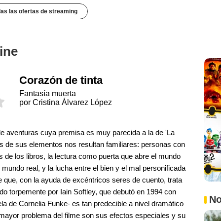
das las ofertas de streaming
ine
Corazón de tinta
Fantasía muerta
por Cristina Álvarez López
o de aventuras cuya premisa es muy parecida a la de 'La
os de sus elementos nos resultan familiares: personas con
es de los libros, la lectura como puerta que abre el mundo
l mundo real, y la lucha entre el bien y el mal personificada
e que, con la ayuda de excéntricos seres de cuento, trata
gido torpemente por Iain Softley, que debutó en 1994 con
No
la de Cornelia Funke- es tan predecible a nivel dramático
mayor problema del filme son sus efectos especiales y su