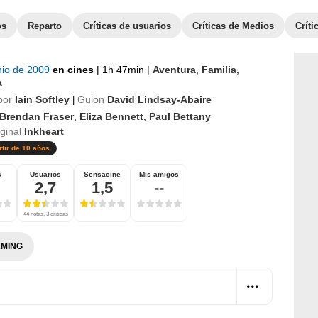
os
Reparto
Críticas de usuarios
Críticas de Medios
Crít
nio de 2009
en cines
|
1h 47min
|
Aventura
,
Familia
,
a
por
Iain Softley
Guion
David Lindsay-Abaire
|
Brendan Fraser
,
Eliza Bennett
,
Paul Bettany
iginal
Inkheart
rtir de 10 años
s
Usuarios
Sensacine
Mis amigos
2,7
1,5
--
44 notas, 3 críticas
MING