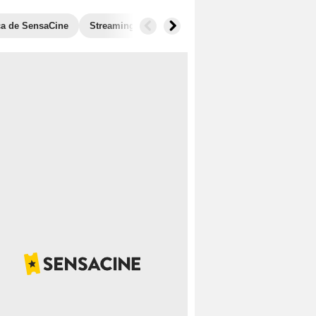
ica de SensaCine
Streaming
Fotos
Banda sonora
Taquill