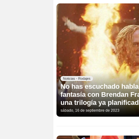
Noticias - Rodajes
No has escuchado hablar 
fantasía con Brendan Fr
una trilogía ya planifica
sábado, 16 de septiembre de 2023