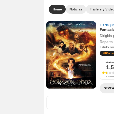
Home
Noticias
Tráilers y Víde
19 de ju
Fantasí
Dirigida 
Reparto
Título or
a pa
Medio
1,5
4 críticas
STREA