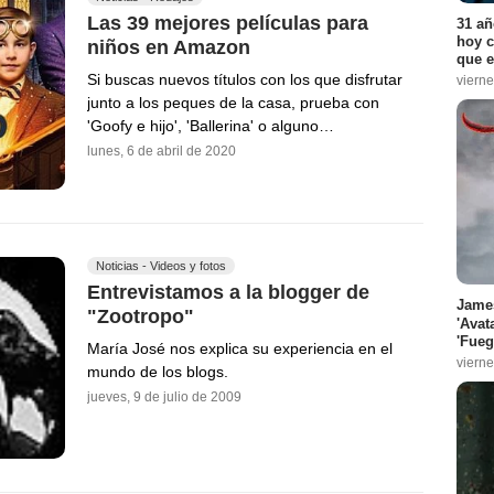
Las 39 mejores películas para
31 añ
hoy c
niños en Amazon
que e
Si buscas nuevos títulos con los que disfrutar
vierne
junto a los peques de la casa, prueba con
'Goofy e hijo', 'Ballerina' o alguno…
lunes, 6 de abril de 2020
Noticias - Videos y fotos
Entrevistamos a la blogger de
James
"Zootropo"
'Avat
'Fueg
María José nos explica su experiencia en el
vierne
mundo de los blogs.
jueves, 9 de julio de 2009