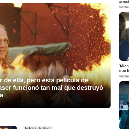
arres
vierne
'Mich
que h
vierne
de ella, pero esta película de
aser funcionó tan mal que destruyó
da
Noticias - Rodajes