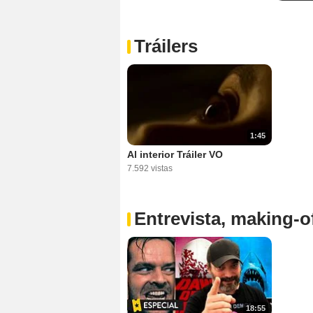
Tráilers
1:45
Al interior Tráiler VO
7.592 vistas
Entrevista, making-of
18:55