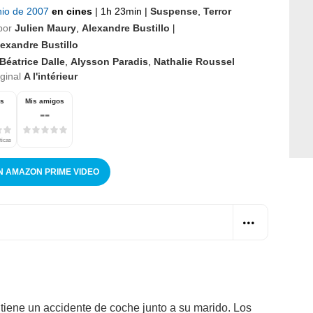
nio de 2007
en cines
|
1h 23min
|
Suspense
,
Terror
por
Julien Maury
,
Alexandre Bustillo
|
exandre Bustillo
Béatrice Dalle
,
Alysson Paradis
,
Nathalie Roussel
iginal
A l'intérieur
os
Mis amigos
--
ticas
N AMAZON PRIME VIDEO
iene un accidente de coche junto a su marido. Los