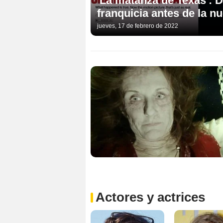
'La matanza de Texas': D
franquicia antes de la n
jueves, 17 de febrero de 2022
Actores y actrices