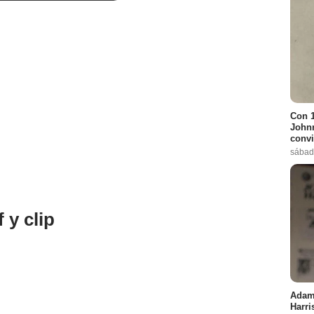
Con 1
Johnn
convi
sábad
 y clip
Adam 
Harri