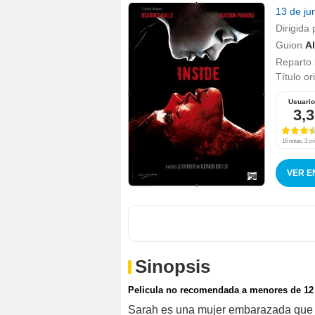
13 de ju
Dirigida 
Guion
Al
Reparto
Título or
Usuari
3,3
16 notas, 3 crí
VER E
Sinopsis
Pelicula no recomendada a menores de 12
Sarah es una mujer embarazada que t