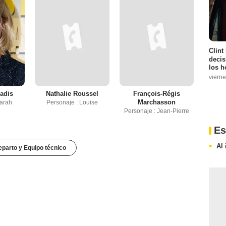
Clint
decis
los h
vierne
adis
Nathalie Roussel
François-Régis
Marchasson
Sarah
Personaje : Louise
Personaje : Jean-Pierre
Es
Al 
parto y Equipo técnico