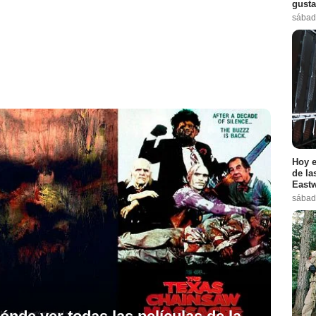
gusta
sábad
Hoy e
de la
Eastw
sábad