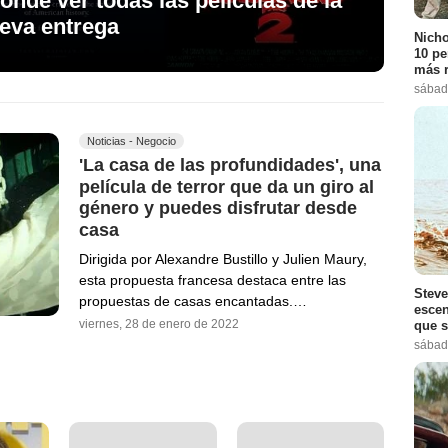
ónde ver todas las películas de la
ueva entrega
Nicho
10 pe
más r
sábad
Noticias - Negocio
'La casa de las profundidades', una
película de terror que da un giro al
género y puedes disfrutar desde
casa
Dirigida por Alexandre Bustillo y Julien Maury,
esta propuesta francesa destaca entre las
Steve
propuestas de casas encantadas.…
escen
viernes, 28 de enero de 2022
que s
sábad