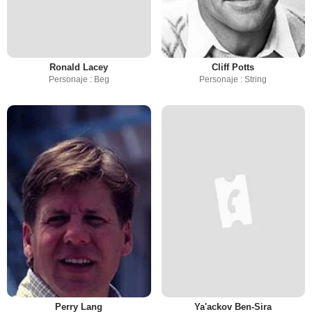
Ronald Lacey
Cliff Potts
Personaje : Beg
Personaje : String
Perry Lang
Ya'ackov Ben-Sira