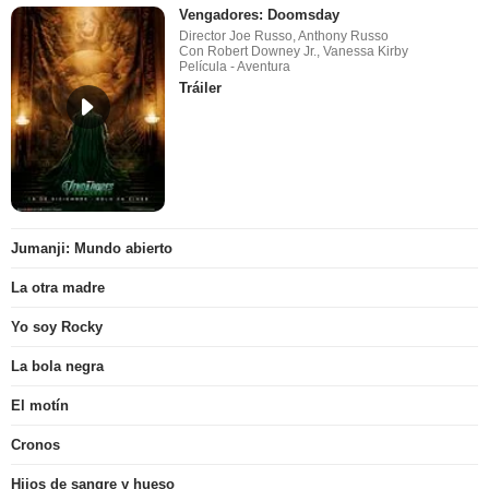
Vengadores: Doomsday
Director Joe Russo, Anthony Russo
Con Robert Downey Jr., Vanessa Kirby
Película - Aventura
Tráiler
Jumanji: Mundo abierto
La otra madre
Yo soy Rocky
La bola negra
El motín
Cronos
Hijos de sangre y hueso