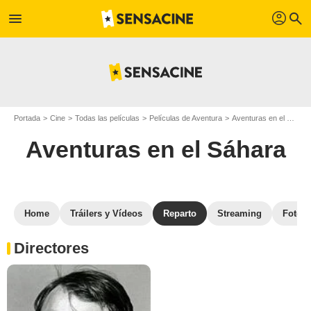
profil
menu
search
Portada
Cine
Todas las películas
Películas de Aventura
Aventuras en el Sáhara
Aventuras en el Sáhara
Home
Tráilers y Vídeos
Reparto
Streaming
Fotos
Directores