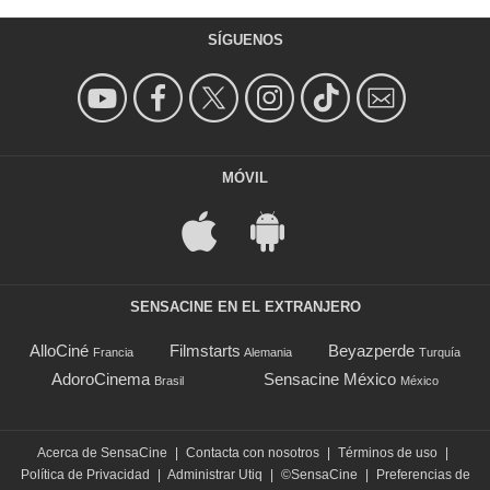
SÍGUENOS
MÓVIL
SENSACINE EN EL EXTRANJERO
AlloCiné
Filmstarts
Beyazperde
Francia
Alemania
Turquía
AdoroCinema
Sensacine México
Brasil
México
Acerca de SensaCine
|
Contacta con nosotros
|
Términos de uso
|
Política de Privacidad
|
Administrar Utiq
|
©SensaCine
|
Preferencias de