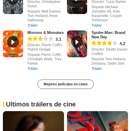
Director: Christopher
Director: Curry Barker
Nolan
Reparto Michael
Reparto Matt Damon,
Johnston (II), Inde
Tom Holland, Anne
Navarrette, Cooper
Hathaway
Tomlinson
Tráiler
Tráiler
Minions & Monsters
Spider-Man: Brand
New Day
3,1
4,2
Director: Pierre Coffin,
Patrick Delage
Director: Destin Daniel
Cretton
Reparto Pierre Coffin,
Christoph Waltz, Trey
Reparto Tom Holland,
Parker
Zendaya, Sadie Sink
Tráiler
Tráiler
Mejores películas en cines
Ultimos tráilers de cine