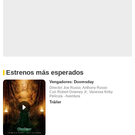
Estrenos más esperados
Vengadores: Doomsday
Director Joe Russo, Anthony Russo
Con Robert Downey Jr., Vanessa Kirby
Película - Aventura
Tráiler