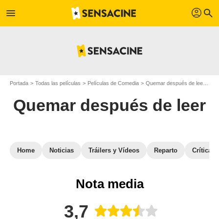
profil
menu
search
Portada
Todas las películas
Películas de Comedia
Quemar después de leer
Cr
Quemar después de leer
Home
Noticias
Tráilers y Vídeos
Reparto
Críticas
Nota media
3,7