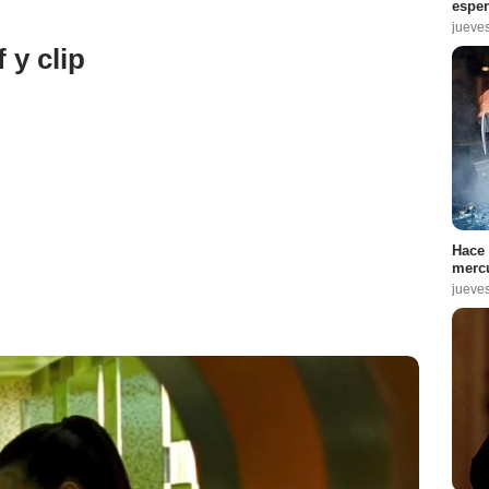
espe
jueve
 y clip
Hace 
mercu
jueve