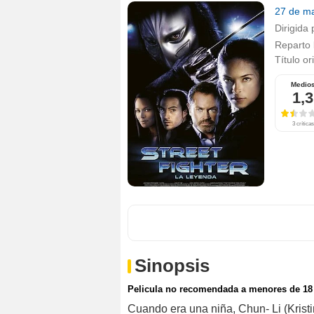
27 de m
Dirigida 
Reparto
Título or
Medio
1,3
3 críticas
Sinopsis
Pelicula no recomendada a menores de 18
Cuando era una niña, Chun- Li (Krist