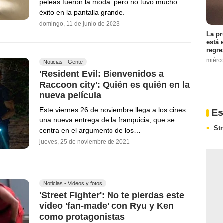
peleas fueron la moda, pero no tuvo mucho
éxito en la pantalla grande.
domingo, 11 de junio de 2023
La pr
está 
regre
miérc
Noticias - Gente
'Resident Evil: Bienvenidos a
Raccoon city': Quién es quién en la
nueva película
Este viernes 26 de noviembre llega a los cines
Es
una nueva entrega de la franquicia, que se
Str
centra en el argumento de los…
jueves, 25 de noviembre de 2021
Noticias - Videos y fotos
'Street Fighter': No te pierdas este
vídeo 'fan-made' con Ryu y Ken
como protagonistas