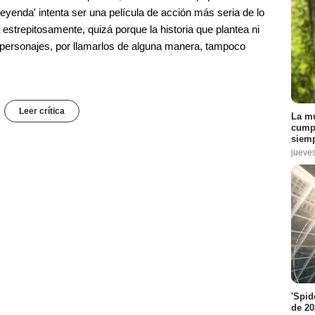
 leyenda' intenta ser una película de acción más seria de lo
 estrepitosamente, quizá porque la historia que plantea ni
s personajes, por llamarlos de alguna manera, tampoco
Leer crítica
La mu
cumpl
siemp
jueve
'Spid
de 20