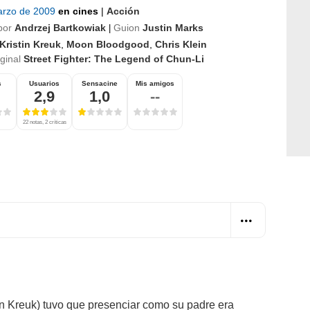
arzo de 2009
en cines
|
Acción
por
Andrzej Bartkowiak
Guion
Justin Marks
|
Kristin Kreuk
,
Moon Bloodgood
,
Chris Klein
iginal
Street Fighter: The Legend of Chun-Li
s
Usuarios
Sensacine
Mis amigos
2,9
1,0
--
22 notas, 2 críticas
in Kreuk) tuvo que presenciar como su padre era