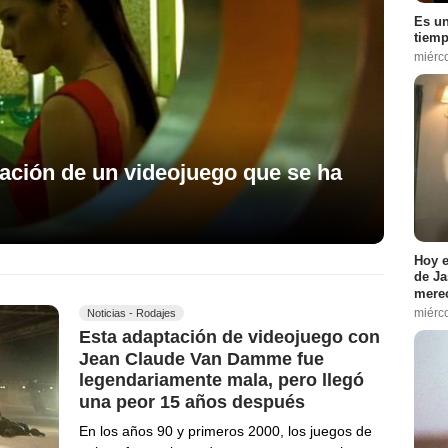
Es un
tiemp
miérc
tación de un videojuego que se ha
Hoy e
de Ja
merec
miérc
Noticias - Rodajes
Esta adaptación de videojuego con
Jean Claude Van Damme fue
legendariamente mala, pero llegó
una peor 15 años después
En los años 90 y primeros 2000, los juegos de