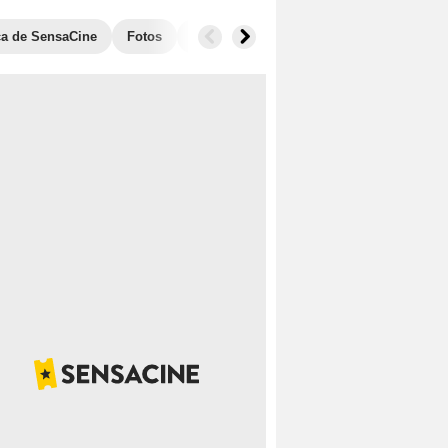
ica de SensaCine
Fotos
Banda sonora
Anécdotas
Taquill