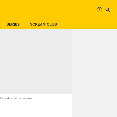
profil
search
SERIES
SCREAM CLUB
Deporte contra el racismo