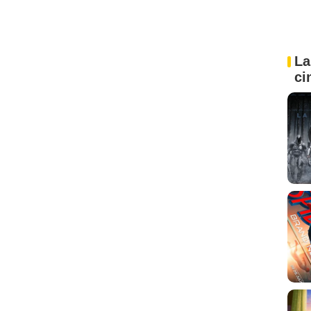
La
ci