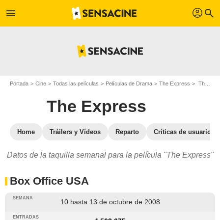
profil
menu
search
Portada
Cine
Todas las películas
Películas de Drama
The Express
The Express : Taquilla
The Express
Home
Tráilers y Vídeos
Reparto
Críticas de usuarios
Datos de la taquilla semanal para la película "The Express"
Box Office USA
10 hasta 13 de octubre de 2008