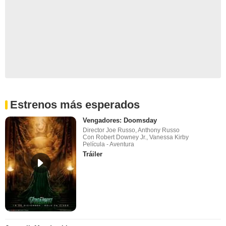
Estrenos más esperados
Vengadores: Doomsday
Director Joe Russo, Anthony Russo
Con Robert Downey Jr., Vanessa Kirby
Película - Aventura
Tráiler