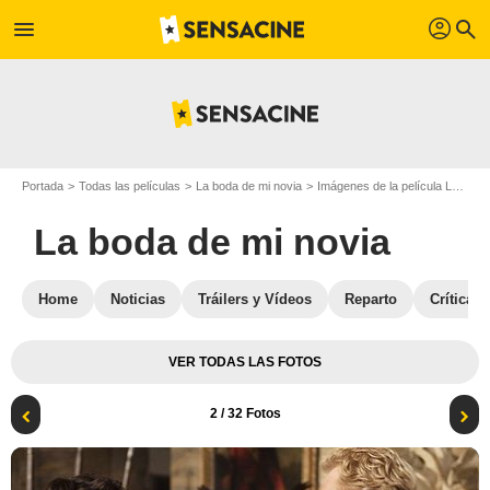
profil
menu
search
Portada
Todas las películas
La boda de mi novia
Imágenes de la película La boda de mi novia
La boda de mi novia
Home
Noticias
Tráilers y Vídeos
Reparto
Críticas
VER TODAS LAS FOTOS
2
/ 32 Fotos