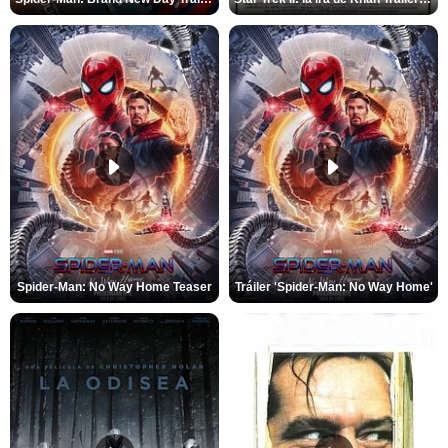
Spider-Man: No Way Home Teaser
Tráiler 'Spider-Man: No Way Home'