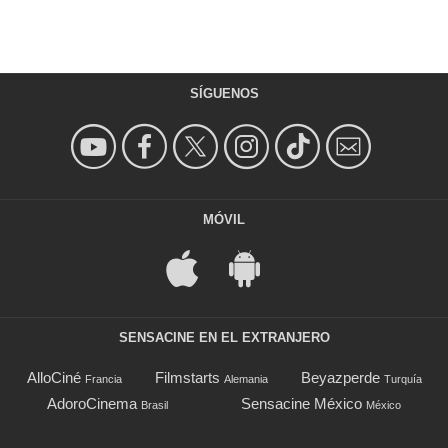
SÍGUENOS
MÓVIL
SENSACINE EN EL EXTRANJERO
AlloCiné
Filmstarts
Beyazperde
Francia
Alemania
Turquía
AdoroCinema
Sensacine México
Brasil
México