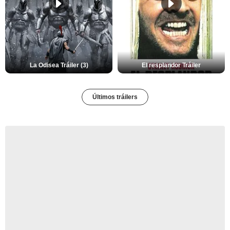
La Odisea Tráiler (3)
El resplandor Tráiler
Últimos tráilers