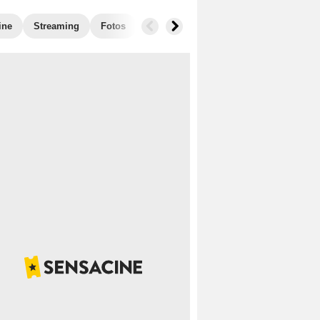
ine
Streaming
Fotos
Anécdotas
Películas similares