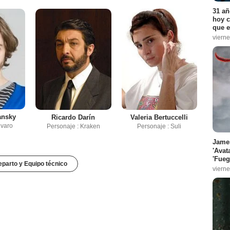
31 añ
hoy c
que e
vierne
ansky
Ricardo Darín
Valeria Bertuccelli
lvaro
Personaje : Kraken
Personaje : Suli
James
'Avat
'Fueg
parto y Equipo técnico
vierne