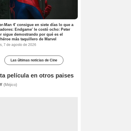
er-Man 4' consigue en siete días lo que a
adores: Endgame' le costó ocho: Peter
r sigue demostrando por qué es el
héroe más taquillero de Marvel
s, 7 de agosto de 2026
Las últimas noticias de Cine
ta película en otros paises
XY
(Méjico)