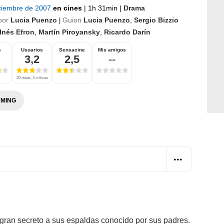
iciembre de 2007
en cines
|
1h 31min
|
Drama
por
Lucia Puenzo
Guion
Lucia Puenzo
,
Sergio Bizzio
|
Inés Efron
,
Martín Piroyansky
,
Ricardo Darín
s
Usuarios
Sensacine
Mis amigos
3,2
2,5
--
20 notas, 2 críticas
MING
gran secreto a sus espaldas conocido por sus padres.