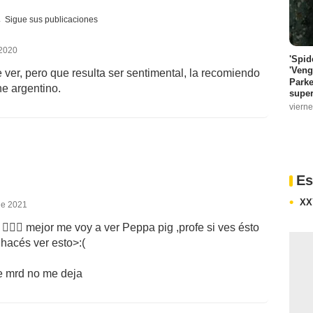
Sigue sus publicaciones
 2020
'Spid
'Veng
 ver, pero que resulta ser sentimental, la recomiendo
Parke
ne argentino.
super
vierne
Es
X
de 2021
 mejor me voy a ver Peppa pig ,profe si ves ésto
hacés ver esto>:(
de mrd no me deja