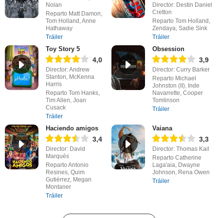
Nolan
Director: Destin Daniel
Cretton
Reparto Matt Damon,
Tom Holland, Anne
Reparto Tom Holland,
Hathaway
Zendaya, Sadie Sink
Tráiler
Tráiler
Toy Story 5
Obsession
4,0
3,9
Director: Andrew
Director: Curry Barker
Stanton, McKenna
Reparto Michael
Harris
Johnston (II), Inde
Reparto Tom Hanks,
Navarrette, Cooper
Tim Allen, Joan
Tomlinson
Cusack
Tráiler
Tráiler
Haciendo amigos
Vaiana
3,4
3,3
Director: David
Director: Thomas Kail
Marqués
Reparto Catherine
Reparto Antonio
Laga'aia, Dwayne
Resines, Quim
Johnson, Rena Owen
Gutiérrez, Megan
Tráiler
Montaner
Tráiler