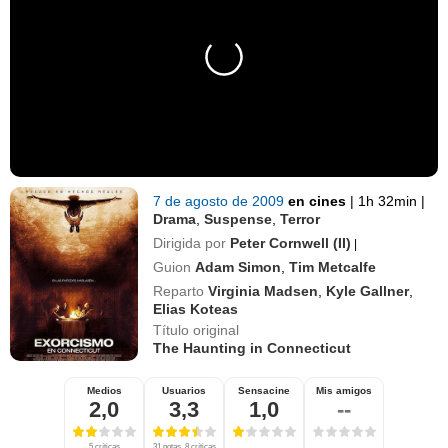
7 de agosto de 2009
en cines
|
1h 32min
|
Drama
,
Suspense
,
Terror
Dirigida por
Peter Cornwell (II)
|
Guion
Adam Simon
,
Tim Metcalfe
Reparto
Virginia Madsen
,
Kyle Gallner
,
Elias Koteas
Título original
The Haunting in Connecticut
Medios
Usuarios
Sensacine
Mis amigos
2,0
3,3
1,0
--
5 críticas
31 notas, 8 críticas