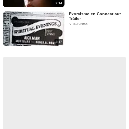
2:14
Exorcismo en Connecticut
Tráiler
5.349 vistas
2:17