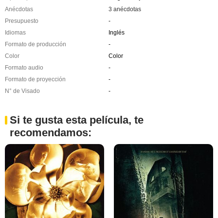
Anécdotas
3 anécdotas
Presupuesto
-
Idiomas
Inglés
Formato de producción
-
Color
Color
Formato audio
-
Formato de proyección
-
N° de Visado
-
Si te gusta esta película, te
recomendamos: