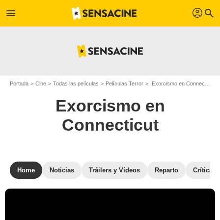
profil
menu
search
Portada
Cine
Todas las películas
Películas Terror
Exorcismo en Connecticut
Exorcismo en
Connecticut
Home
Noticias
Tráilers y Vídeos
Reparto
Críticas