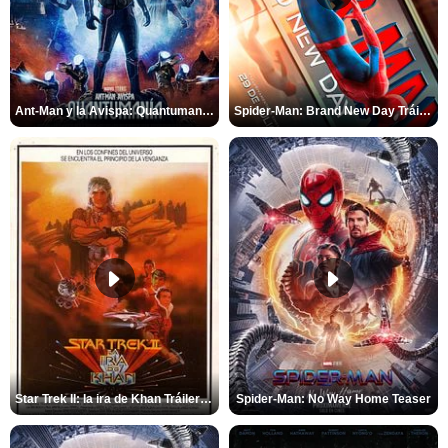
Ant-Man y la Avispa: Quantumanía Tráiler (2)
Spider-Man: Brand New Day Tráiler (3)
Star Trek II: la ira de Khan Tráiler VO
Spider-Man: No Way Home Teaser