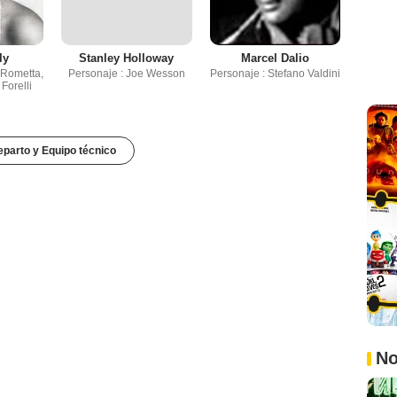
ly
Stanley Holloway
Marcel Dalio
 Rometta,
Personaje : Joe Wesson
Personaje : Stefano Valdini
Forelli
parto y Equipo técnico
No