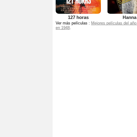
127 horas
Hanna
Ver más películas :
Mejores películas del año
en 1948
.