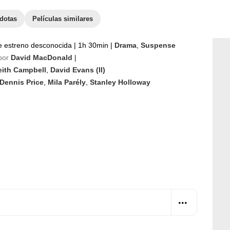
dotas
Películas similares
e estreno desconocida
|
1h 30min
|
Drama
,
Suspense
por
David MacDonald
|
eith Campbell
,
David Evans (II)
Dennis Price
,
Mila Parély
,
Stanley Holloway