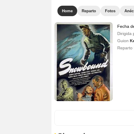
Home
Reparto
Fotos
Anéc
Fecha d
Dirigida 
Guion
K
Reparto