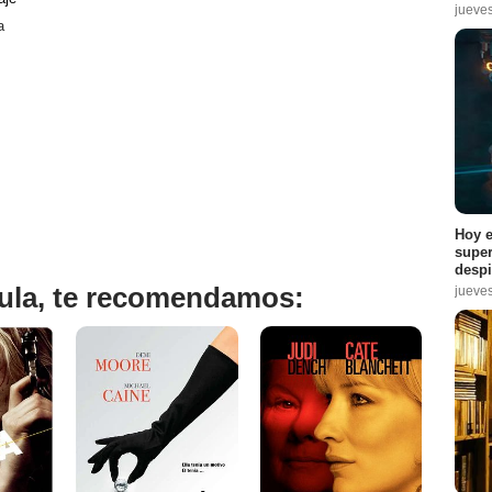
jueve
a
Hoy e
super
despi
ícula, te recomendamos:
jueve