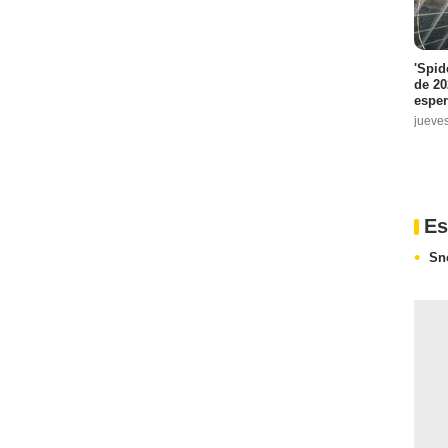
'Spid
de 20
espe
jueve
Es
Sn