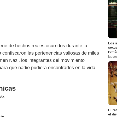
Los s
erie de hechos reales ocurridos durante la
sexua
román
confiscaron las pertenencias valiosas de miles
jueve
imen Nazi, los integrantes del movimiento
para que nadie pudiera encontrarlos en la vida.
nicas
aña
El re
el di
aje