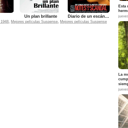
Esta 
hermo
Un plan brillante
Diario de un escándalo
jueve
 1948
,
Mejores películas Suspense
,
Mejores películas Suspense
La mu
cumpl
siemp
jueve