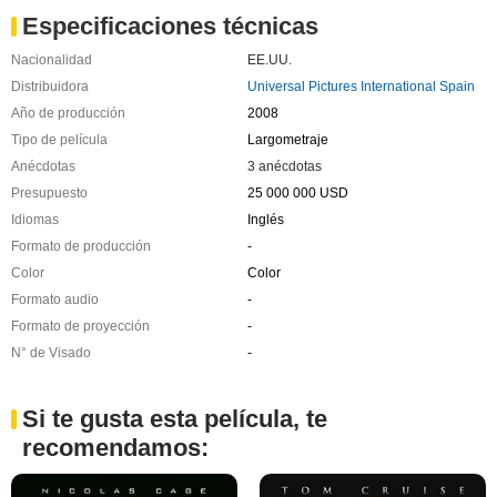
Especificaciones técnicas
Nacionalidad
EE.UU.
Distribuidora
Universal Pictures International Spain
Año de producción
2008
Tipo de película
Largometraje
Anécdotas
3 anécdotas
Presupuesto
25 000 000 USD
Idiomas
Inglés
Formato de producción
-
Color
Color
Formato audio
-
Formato de proyección
-
N° de Visado
-
Si te gusta esta película, te
recomendamos: