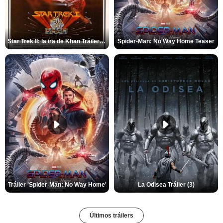
Star Trek II: la ira de Khan Tráiler VO
Spider-Man: No Way Home Teaser
Tráiler 'Spider-Man: No Way Home'
La Odisea Tráiler (3)
Últimos tráilers