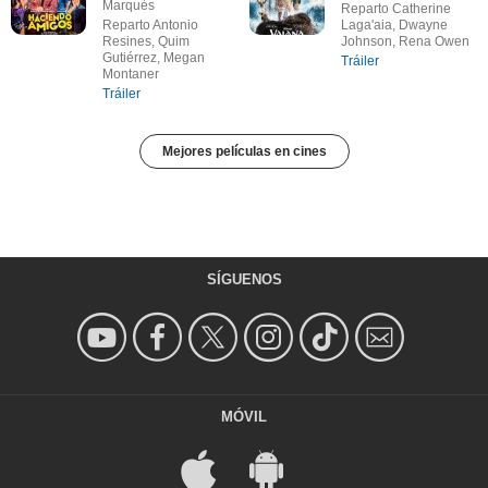
Marqués
Reparto Catherine
Reparto Antonio
Laga'aia, Dwayne
Resines, Quim
Johnson, Rena Owen
Gutiérrez, Megan
Tráiler
Montaner
Tráiler
Mejores películas en cines
SÍGUENOS
MÓVIL