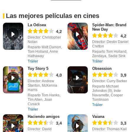
Las mejores películas en cines
La Odisea
Spider-Man: Brand
New Day
4,2
4,2
Director: Christopher
Nolan
Director: Destin Daniel
Cretton
Reparto Matt Damon,
Tom Holland, Anne
Reparto Tom Holland,
Hathaway
Zendaya, Sadie Sink
Tráiler
Tráiler
Toy Story 5
Obsession
4,0
3,9
Director: Andrew
Director: Curry Barker
Stanton, McKenna
Reparto Michael
Harris
Johnston (II), Inde
Reparto Tom Hanks,
Navarrette, Cooper
Tim Allen, Joan
Tomlinson
Cusack
Tráiler
Tráiler
Haciendo amigos
Vaiana
3,4
3,3
Director: David
Director: Thomas Kail