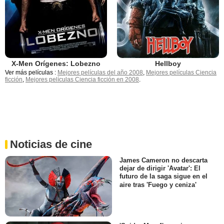
X-Men Orígenes: Lobezno
Hellboy
Ver más películas :
Mejores películas del año 2008
,
Mejores películas Ciencia
ficción
,
Mejores películas Ciencia ficción en 2008
.
Noticias de cine
James Cameron no descarta
dejar de dirigir 'Avatar': El
futuro de la saga sigue en el
aire tras 'Fuego y ceniza'