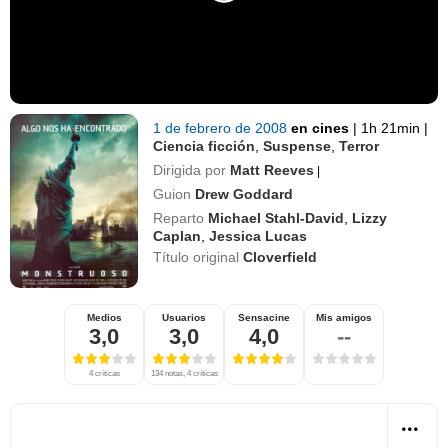
1 de febrero de 2008
en cines
|
1h 21min
|
Ciencia ficción
,
Suspense
,
Terror
Dirigida por
Matt Reeves
|
Guion
Drew Goddard
Reparto
Michael Stahl-David
,
Lizzy
Caplan
,
Jessica Lucas
Título original
Cloverfield
Medios
Usuarios
Sensacine
Mis amigos
3,0
3,0
4,0
--
4 críticas
134 notas, 4 críticas