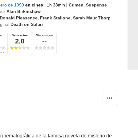
rero de 1990
en cines
|
1h 38min
|
Crimen
,
Suspense
por
Alan Birkinshaw
Donald Pleasence
,
Frank Stallone
,
Sarah Maur Thorp
iginal
Death on Safari
os
Sensacine
Mis amigos
2,0
--
tica
n cinematográfica de la famosa novela de misterio de