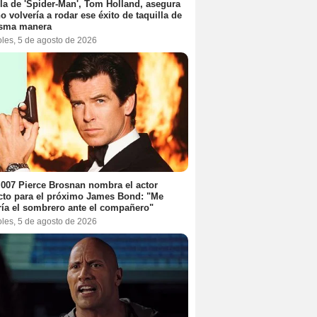
lla de 'Spider-Man', Tom Holland, asegura
o volvería a rodar ese éxito de taquilla de
isma manera
oles, 5 de agosto de 2026
 007 Pierce Brosnan nombra el actor
cto para el próximo James Bond: "Me
ría el sombrero ante el compañero"
oles, 5 de agosto de 2026