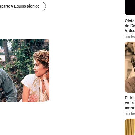
parto y Equipo técnico
Olvíd
de D
Vide
marte
El hi
en la
entre
marte