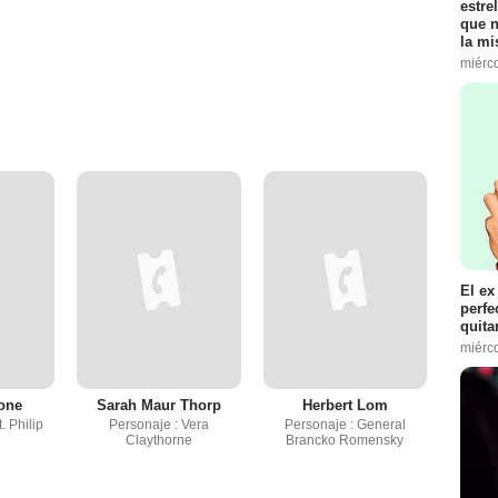
estre
que n
la m
miérc
El ex
perfe
quita
miérc
lone
Sarah Maur Thorp
Herbert Lom
. Philip
Personaje : Vera
Personaje : General
Claythorne
Brancko Romensky