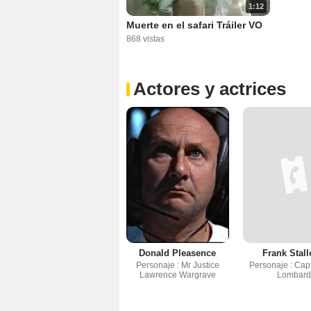
1:12
Muerte en el safari Tráiler VO
868 vistas
Actores y actrices
Donald Pleasence
Frank Stal
Personaje : Mr Justice
Personaje : Capt
Lawrence Wargrave
Lombard