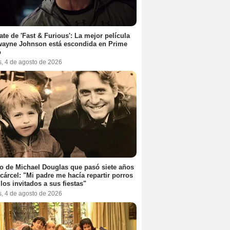
ate de 'Fast & Furious': La mejor película
wayne Johnson está escondida en Prime
o
s, 4 de agosto de 2026
jo de Michael Douglas que pasó siete años
 cárcel: "Mi padre me hacía repartir porros
 los invitados a sus fiestas"
s, 4 de agosto de 2026