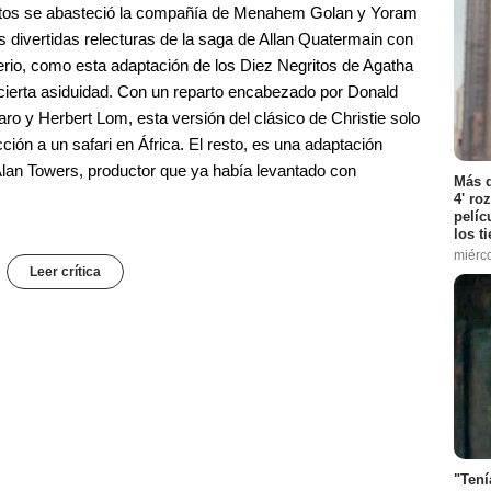
uctos se abasteció la compañía de Menahem Golan y Yoram
 divertidas relecturas de la saga de Allan Quatermain con
erio, como esta adaptación de los Diez Negritos de Agatha
 cierta asiduidad. Con un reparto encabezado por Donald
o y Herbert Lom, esta versión del clásico de Christie solo
ión a un safari en África. El resto, es una adaptación
 Alan Towers, productor que ya había levantado con
Más d
4' ro
pelíc
los t
miérc
Leer crítica
"Tení