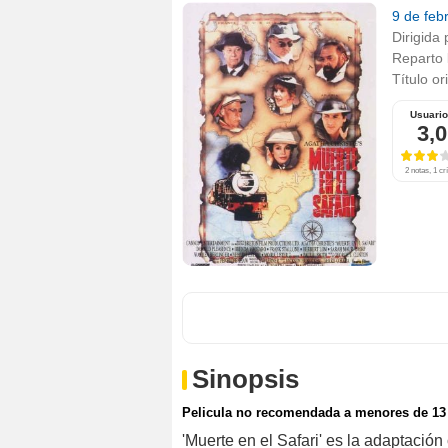
9 de feb
Dirigida 
Reparto
Título or
Usuari
3,0
2 notas, 1 crí
Sinopsis
Pelicula no recomendada a menores de 13
'Muerte en el Safari' es la adaptació