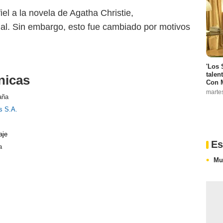
iel a la novela de Agatha Christie,
inal. Sin embargo, esto fue cambiado por motivos
'Los 
talen
nicas
Con 
marte
aña
s S.A.
aje
Es
a
Mue