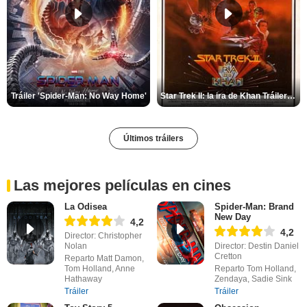
Tráiler 'Spider-Man: No Way Home'
Star Trek II: la ira de Khan Tráiler VO
Últimos tráilers
Las mejores películas en cines
La Odisea
Spider-Man: Brand
New Day
4,2
4,2
Director: Christopher
Nolan
Director: Destin Daniel
Cretton
Reparto Matt Damon,
Tom Holland, Anne
Reparto Tom Holland,
Hathaway
Zendaya, Sadie Sink
Tráiler
Tráiler