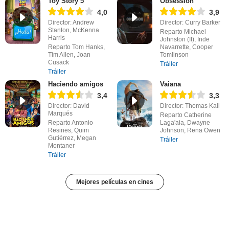
Toy Story 5
Obsession
4,0
3,9
Director: Andrew
Director: Curry Barker
Stanton, McKenna
Reparto Michael
Harris
Johnston (II), Inde
Reparto Tom Hanks,
Navarrette, Cooper
Tim Allen, Joan
Tomlinson
Cusack
Tráiler
Tráiler
Haciendo amigos
Vaiana
3,4
3,3
Director: David
Director: Thomas Kail
Marqués
Reparto Catherine
Reparto Antonio
Laga'aia, Dwayne
Resines, Quim
Johnson, Rena Owen
Gutiérrez, Megan
Tráiler
Montaner
Tráiler
Mejores películas en cines