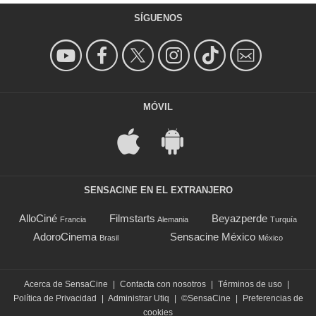
SÍGUENOS
MÓVIL
SENSACINE EN EL EXTRANJERO
AlloCiné
Filmstarts
Beyazperde
Francia
Alemania
Turquía
AdoroCinema
Sensacine México
Brasil
México
Acerca de SensaCine
|
Contacta con nosotros
|
Términos de uso
|
Política de Privacidad
|
Administrar Utiq
|
©SensaCine
|
Preferencias de
cookies