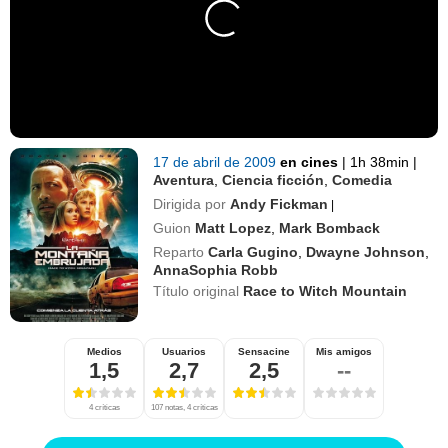
17 de abril de 2009
en cines
|
1h 38min
|
Aventura
,
Ciencia ficción
,
Comedia
Dirigida por
Andy Fickman
|
Guion
Matt Lopez
,
Mark Bomback
Reparto
Carla Gugino
,
Dwayne Johnson
,
AnnaSophia Robb
Título original
Race to Witch Mountain
Medios
Usuarios
Sensacine
Mis amigos
1,5
2,7
2,5
--
4 críticas
107 notas, 4 críticas