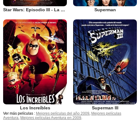
Star Wars: Episodio III - La venganza de los Sith
Superman
Los Increíbles
Superman III
Ver más películas :
Mejores películas del año 2009
,
Mejores películas
Aventura
,
Mejores películas Aventura en 2009
.