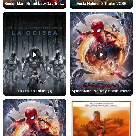
Spider-Man: Brand New Day Tráiler (3)
Enola Holmes 3 Tráiler VOSE
La Odisea Tráiler (3)
Spider-Man: No Way Home Teaser