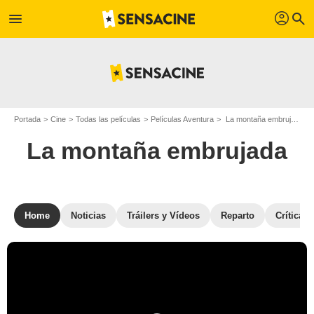
profil
menu
search
Portada
Cine
Todas las películas
Películas Aventura
La montaña embrujada
La montaña embrujada
Home
Noticias
Tráilers y Vídeos
Reparto
Críticas