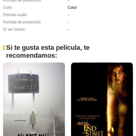
Formato de producción
-
Color
Color
Formato audio
-
Formato de proyección
-
N° de Visado
-
Si te gusta esta película, te
recomendamos: