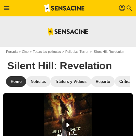
profil
menu
search
Portada
Cine
Todas las películas
Películas Terror
Silent Hill: Revelation
Silent Hill: Revelation
Home
Noticias
Tráilers y Vídeos
Reparto
Críticas