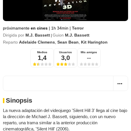
próximamente
en cines
|
1h 34min
|
Terror
Dirigida por
M.J. Bassett
Guion
M.J. Bassett
|
Reparto
Adelaide Clemens
,
Sean Bean
,
Kit Harington
Medios
Usuarios
Mis amigos
1,4
3,0
--
Sinopsis
La nueva adaptación del videojuego 'Silent Hill 3' llega al cine bajo
la dirección de Michael J. Bassett, siguiendo, con un nuevo
reparto, una trama similar a la anterior producción
cinematográfica, 'Silent Hill' (2006).