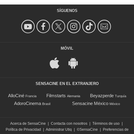
SÍGUENOS
MÓVIL
SENSACINE EN EL EXTRANJERO
AlloCiné
Filmstarts
Beyazperde
Francia
Alemania
Turquía
AdoroCinema
Sensacine México
Brasil
México
Acerca de SensaCine
|
Contacta con nosotros
|
Términos de uso
|
Política de Privacidad
|
Administrar Utiq
|
©SensaCine
|
Preferencias de