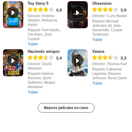
Toy Story 5
Obsession
4,0
3,9
Director: Andrew
Director: Curry Barker
Stanton, McKenna
Reparto Michael
Harris
Johnston (II), Inde
Reparto Tom Hanks,
Navarrette, Cooper
Tim Allen, Joan
Tomlinson
Cusack
Tráiler
Tráiler
Haciendo amigos
Vaiana
3,4
3,3
Director: David
Director: Thomas Kail
Marqués
Reparto Catherine
Reparto Antonio
Laga'aia, Dwayne
Resines, Quim
Johnson, Rena Owen
Gutiérrez, Megan
Tráiler
Montaner
Tráiler
Mejores películas en cines