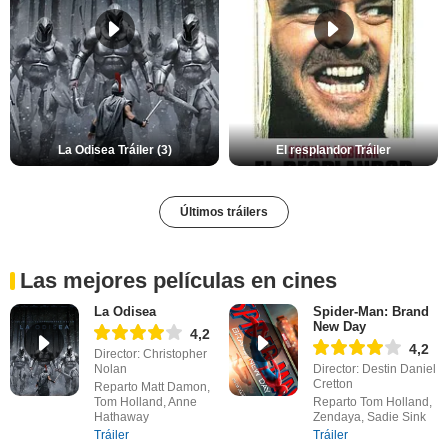
La Odisea Tráiler (3)
El resplandor Tráiler
Últimos tráilers
Las mejores películas en cines
La Odisea
Spider-Man: Brand
New Day
4,2
4,2
Director: Christopher
Nolan
Director: Destin Daniel
Cretton
Reparto Matt Damon,
Tom Holland, Anne
Reparto Tom Holland,
Hathaway
Zendaya, Sadie Sink
Tráiler
Tráiler