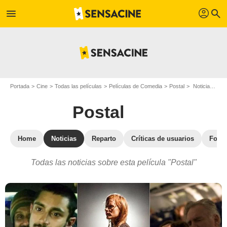
profil
menu
search
Portada
Cine
Todas las películas
Películas de Comedia
Postal
Noticias para Postal
Postal
Home
Noticias
Reparto
Críticas de usuarios
Fotos
Todas las noticias sobre esta película "Postal"