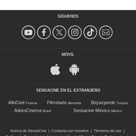
SÍGUENOS
MÓVIL
SENSACINE EN EL EXTRANJERO
AlloCiné
Filmstarts
Beyazperde
Francia
Alemania
Turquía
AdoroCinema
Sensacine México
Brasil
México
Acerca de SensaCine
|
Contacta con nosotros
|
Términos de uso
|