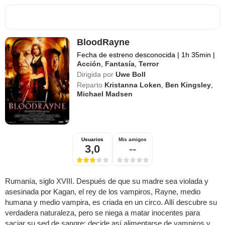
BloodRayne
Fecha de estreno desconocida
|
1h 35min
|
Acción
,
Fantasía
,
Terror
Dirigida por
Uwe Boll
Reparto
Kristanna Loken
,
Ben Kingsley
,
Michael Madsen
Usuarios
Mis amigos
3,0
--
Rumanía, siglo XVIII. Después de que su madre sea violada y
asesinada por Kagan, el rey de los vampiros, Rayne, medio
humana y medio vampira, es criada en un circo. Allí descubre su
verdadera naturaleza, pero se niega a matar inocentes para
saciar su sed de sangre: decide así alimentarse de vampiros y