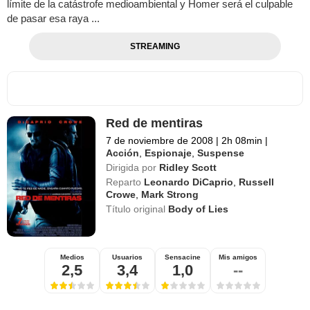
límite de la catástrofe medioambiental y Homer será el culpable
de pasar esa raya ...
STREAMING
Red de mentiras
7 de noviembre de 2008
|
2h 08min
|
Acción
,
Espionaje
,
Suspense
Dirigida por
Ridley Scott
Reparto
Leonardo DiCaprio
,
Russell
Crowe
,
Mark Strong
Título original
Body of Lies
Medios
Usuarios
Sensacine
Mis amigos
2,5
3,4
1,0
--