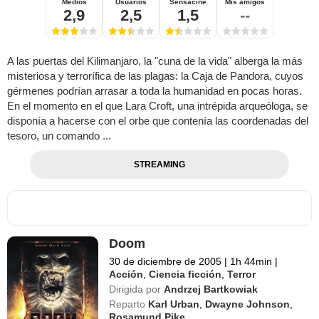
Medios
Usuarios
Sensacine
Mis amigos
2,9
2,5
1,5
--
A las puertas del Kilimanjaro, la "cuna de la vida" alberga la más
misteriosa y terrorífica de las plagas: la Caja de Pandora, cuyos
gérmenes podrían arrasar a toda la humanidad en pocas horas.
En el momento en el que Lara Croft, una intrépida arqueóloga, se
disponía a hacerse con el orbe que contenía las coordenadas del
tesoro, un comando ...
STREAMING
Doom
30 de diciembre de 2005
|
1h 44min
|
Acción
,
Ciencia ficción
,
Terror
Dirigida por
Andrzej Bartkowiak
Reparto
Karl Urban
,
Dwayne Johnson
,
Rosamund Pike