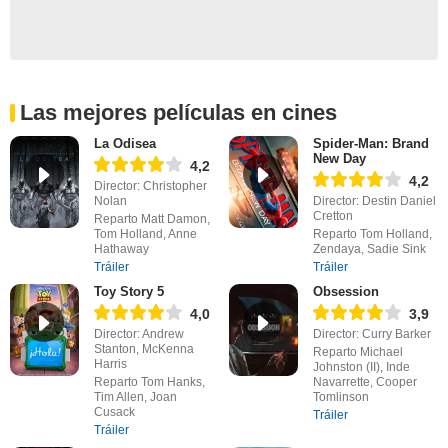
Las mejores películas en cines
La Odisea
Spider-Man: Brand
New Day
4,2
4,2
Director: Christopher
Nolan
Director: Destin Daniel
Cretton
Reparto Matt Damon,
Tom Holland, Anne
Reparto Tom Holland,
Hathaway
Zendaya, Sadie Sink
Tráiler
Tráiler
Toy Story 5
Obsession
4,0
3,9
Director: Andrew
Director: Curry Barker
Stanton, McKenna
Reparto Michael
Harris
Johnston (II), Inde
Reparto Tom Hanks,
Navarrette, Cooper
Tim Allen, Joan
Tomlinson
Cusack
Tráiler
Tráiler