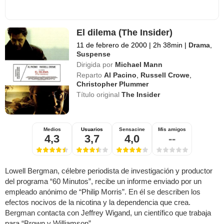
El dilema (The Insider)
11 de febrero de 2000
|
2h 38min
|
Drama
,
Suspense
Dirigida por
Michael Mann
Reparto
Al Pacino
,
Russell Crowe
,
Christopher Plummer
Título original
The Insider
Medios
Usuarios
Sensacine
Mis amigos
4,3
3,7
4,0
--
Lowell Bergman, célebre periodista de investigación y productor
del programa “60 Minutos”, recibe un informe enviado por un
empleado anónimo de “Philip Morris”. En él se describen los
efectos nocivos de la nicotina y la dependencia que crea.
Bergman contacta con Jeffrey Wigand, un científico que trabaja
para “Brown y Williamson”, ...