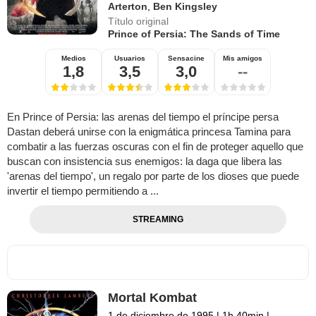
Arterton
,
Ben Kingsley
Título original
Prince of Persia: The Sands of Time
Medios
Usuarios
Sensacine
Mis amigos
1,8
3,5
3,0
--
En Prince of Persia: las arenas del tiempo el príncipe persa
Dastan deberá unirse con la enigmática princesa Tamina para
combatir a las fuerzas oscuras con el fin de proteger aquello que
buscan con insistencia sus enemigos: la daga que libera las
'arenas del tiempo', un regalo por parte de los dioses que puede
invertir el tiempo permitiendo a ...
STREAMING
Mortal Kombat
1 de diciembre de 1995
|
1h 40min
|