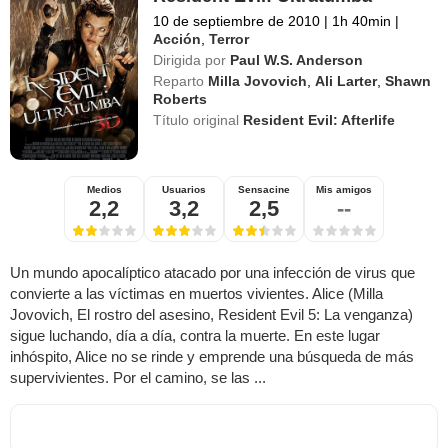
10 de septiembre de 2010
|
1h 40min
|
Acción
,
Terror
Dirigida por
Paul W.S. Anderson
Reparto
Milla Jovovich
,
Ali Larter
,
Shawn
Roberts
Título original
Resident Evil: Afterlife
Medios
Usuarios
Sensacine
Mis amigos
2,2
3,2
2,5
--
Un mundo apocalíptico atacado por una infección de virus que
convierte a las víctimas en muertos vivientes. Alice (Milla
Jovovich, El rostro del asesino, Resident Evil 5: La venganza)
sigue luchando, día a día, contra la muerte. En este lugar
inhóspito, Alice no se rinde y emprende una búsqueda de más
supervivientes. Por el camino, se las ...