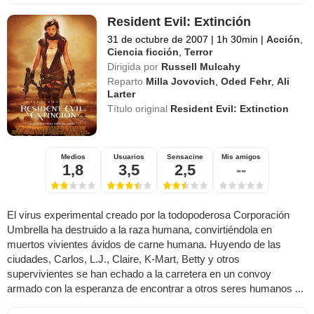
Resident Evil: Extinción
31 de octubre de 2007
|
1h 30min
|
Acción
,
Ciencia ficción
,
Terror
Dirigida por
Russell Mulcahy
Reparto
Milla Jovovich
,
Oded Fehr
,
Ali
Larter
Título original
Resident Evil: Extinction
Medios
Usuarios
Sensacine
Mis amigos
1,8
3,5
2,5
--
El virus experimental creado por la todopoderosa Corporación
Umbrella ha destruido a la raza humana, convirtiéndola en
muertos vivientes ávidos de carne humana. Huyendo de las
ciudades, Carlos, L.J., Claire, K-Mart, Betty y otros
supervivientes se han echado a la carretera en un convoy
armado con la esperanza de encontrar a otros seres humanos ...