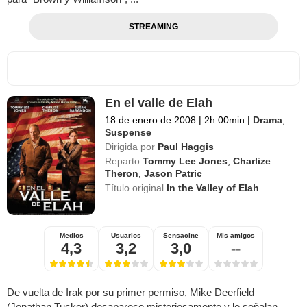
STREAMING
En el valle de Elah
18 de enero de 2008
|
2h 00min
|
Drama
,
Suspense
Dirigida por
Paul Haggis
Reparto
Tommy Lee Jones
,
Charlize
Theron
,
Jason Patric
Título original
In the Valley of Elah
Medios
Usuarios
Sensacine
Mis amigos
4,3
3,2
3,0
--
De vuelta de Irak por su primer permiso, Mike Deerfield
(Jonathan Tucker) desaparece misteriosamente y le señalan