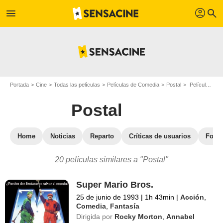
profil
menu
search
Portada
Cine
Todas las películas
Películas de Comedia
Postal
Películas similares a "Postal"
Postal
Home
Noticias
Reparto
Críticas de usuarios
Fotos
20 películas similares a "Postal"
Super Mario Bros.
25 de junio de 1993
|
1h 43min
|
Acción
,
Comedia
,
Fantasía
Dirigida por
Rocky Morton
,
Annabel