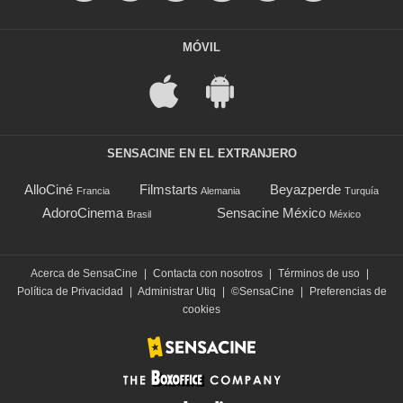
MÓVIL
SENSACINE EN EL EXTRANJERO
AlloCiné
Filmstarts
Beyazperde
Francia
Alemania
Turquía
AdoroCinema
Sensacine México
Brasil
México
Acerca de SensaCine
|
Contacta con nosotros
|
Términos de uso
|
Política de Privacidad
|
Administrar Utiq
|
©SensaCine
|
Preferencias de
cookies