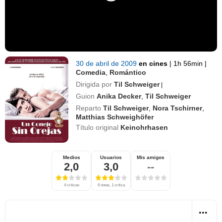
30 de abril de 2009
en cines
|
1h 56min
|
Comedia
,
Romántico
Dirigida por
Til Schweiger
|
Guion
Anika Decker
,
Til Schweiger
Reparto
Til Schweiger
,
Nora Tschirner
,
Matthias Schweighöfer
Título original
Keinohrhasen
Medios
Usuarios
Mis amigos
2,0
3,0
--
4 críticas
6 notas, 1 crítica