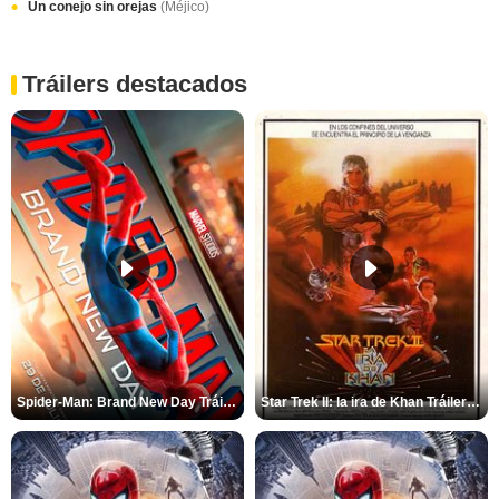
Un conejo sin orejas
(Méjico)
Tráilers destacados
Spider-Man: Brand New Day Tráiler (3)
Star Trek II: la ira de Khan Tráiler VO