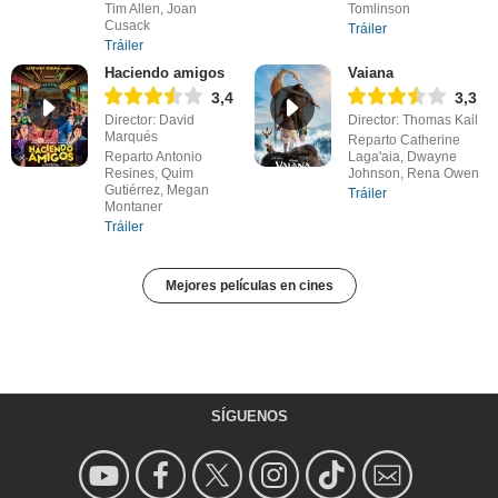
Tim Allen, Joan
Tomlinson
Cusack
Tráiler
Tráiler
Haciendo amigos
Vaiana
3,4
3,3
Director: David
Director: Thomas Kail
Marqués
Reparto Catherine
Reparto Antonio
Laga'aia, Dwayne
Resines, Quim
Johnson, Rena Owen
Gutiérrez, Megan
Tráiler
Montaner
Tráiler
Mejores películas en cines
SÍGUENOS