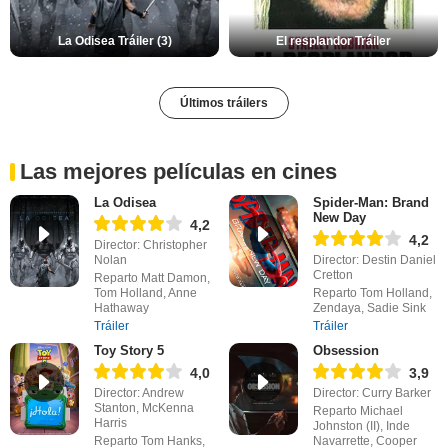
La Odisea Tráiler (3)
El resplandor Tráiler
Últimos tráilers
Las mejores películas en cines
La Odisea
Spider-Man: Brand
New Day
4,2
4,2
Director: Christopher
Nolan
Director: Destin Daniel
Cretton
Reparto Matt Damon,
Tom Holland, Anne
Reparto Tom Holland,
Hathaway
Zendaya, Sadie Sink
Tráiler
Tráiler
Toy Story 5
Obsession
4,0
3,9
Director: Andrew
Director: Curry Barker
Stanton, McKenna
Reparto Michael
Harris
Johnston (II), Inde
Reparto Tom Hanks,
Navarrette, Cooper