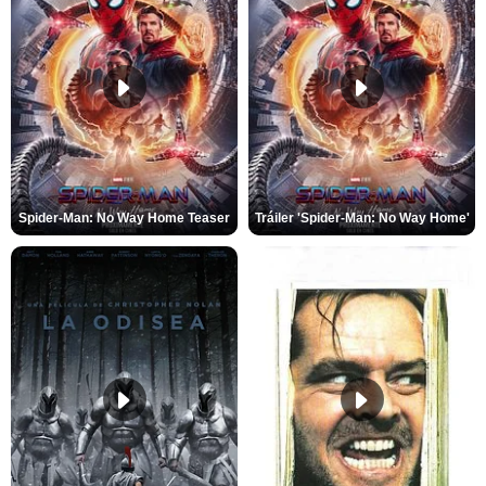
Spider-Man: No Way Home Teaser
Tráiler 'Spider-Man: No Way Home'