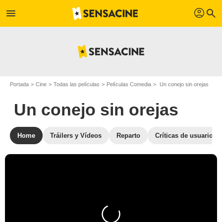
profil
menu
search
Portada
Cine
Todas las películas
Películas Comedia
Un conejo sin orejas
Un conejo sin orejas
Home
Tráilers y Vídeos
Reparto
Críticas de usuarios