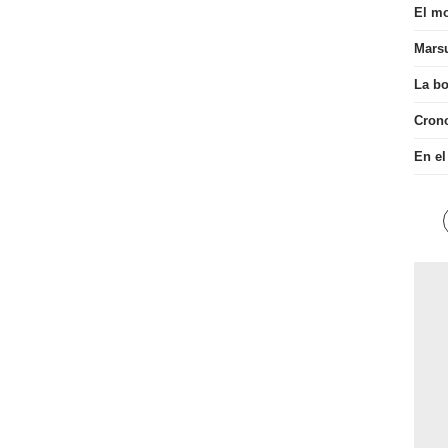
El mo
Mars
La bo
Cron
En el