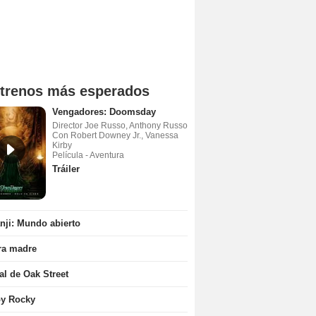
trenos más esperados
Vengadores: Doomsday
Director Joe Russo, Anthony Russo
Con Robert Downey Jr., Vanessa
Kirby
Película - Aventura
Tráiler
ji: Mundo abierto
ra madre
nal de Oak Street
oy Rocky