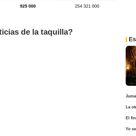
925 000
254 321 000
cias de la taquilla?
Es
Juman
La ot
El fi
Yo s