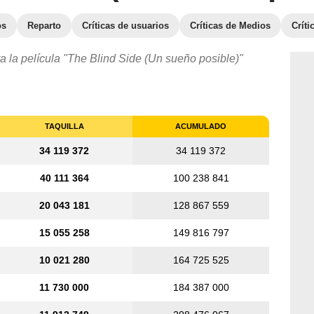
os
Reparto
Críticas de usuarios
Críticas de Medios
Crít
a la película "The Blind Side (Un sueño posible)"
TAQUILLA
ACUMULADO
34 119 372
34 119 372
40 111 364
100 238 841
20 043 181
128 867 559
15 055 258
149 816 797
10 021 280
164 725 525
11 730 000
184 387 000