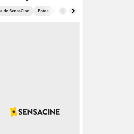
ica de SensaCine
Fotos
Banda sonora
Anécdotas
Taquill