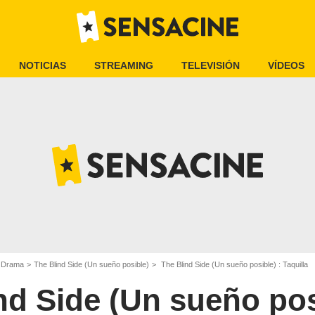
NOTICIAS
STREAMING
TELEVISIÓN
VÍDEOS
e Drama
The Blind Side (Un sueño posible)
The Blind Side (Un sueño posible) : Taquilla
nd Side (Un sueño pos