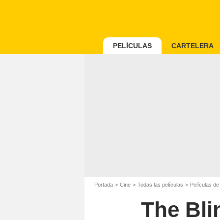
PELÍCULAS
CARTELERA
Portada
Cine
Todas las películas
Películas d
The Bli