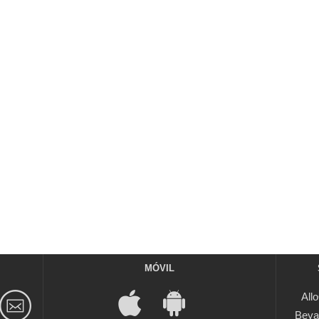
MÓVIL
All
Beya