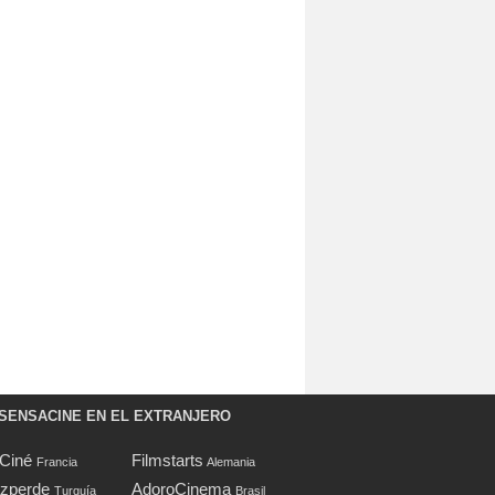
SENSACINE EN EL EXTRANJERO
oCiné
Filmstarts
Francia
Alemania
zperde
AdoroCinema
Turquía
Brasil