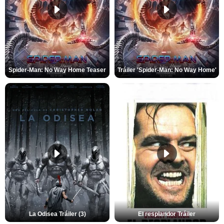
Spider-Man: No Way Home Teaser
Tráiler 'Spider-Man: No Way Home'
La Odisea Tráiler (3)
El resplandor Tráiler