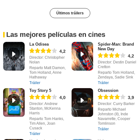
Últimos tráilers
Las mejores películas en cines
La Odisea
Spider-Man: Brand
New Day
4,2
4,2
Director: Christopher
Nolan
Director: Destin Daniel
Cretton
Reparto Matt Damon,
Tom Holland, Anne
Reparto Tom Holland,
Hathaway
Zendaya, Sadie Sink
Tráiler
Tráiler
Toy Story 5
Obsession
4,0
3,9
Director: Andrew
Director: Curry Barker
Stanton, McKenna
Reparto Michael
Harris
Johnston (II), Inde
Reparto Tom Hanks,
Navarrette, Cooper
Tim Allen, Joan
Tomlinson
Cusack
Tráiler
Tráiler