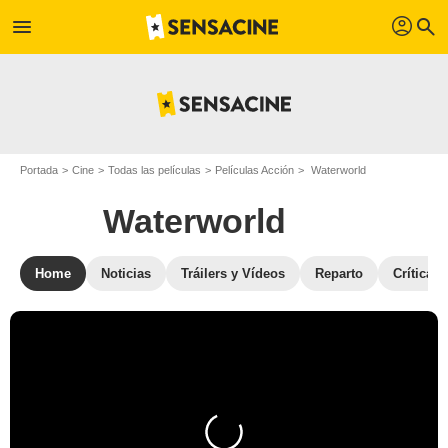
profil
menu
search
Portada
Cine
Todas las películas
Películas Acción
Waterworld
Waterworld
Home
Noticias
Tráilers y Vídeos
Reparto
Críticas