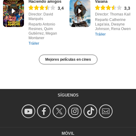
Haciendo amigos
Vaiana
3,4
3,3
Director: David
Director: Thomas Kail
Marqués
Reparto Catherine
Reparto Antonio
Laga'aia, Dwayne
Resines, Quim
Johnson, Rena Owen
Gutiérrez, Megan
Tráiler
Montaner
Tráiler
Mejores películas en cines
SÍGUENOS
MÓVIL