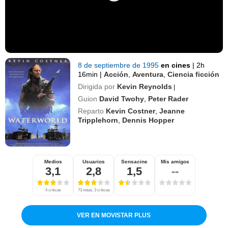
8 de septiembre de 1995
en cines
|
2h
16min
|
Acción
,
Aventura
,
Ciencia ficción
Dirigida por
Kevin Reynolds
|
Guion
David Twohy
,
Peter Rader
Reparto
Kevin Costner
,
Jeanne
Tripplehorn
,
Dennis Hopper
Medios
Usuarios
Sensacine
Mis amigos
3,1
2,8
1,5
--
4 críticas
73 notas, 3 críticas
VER EN MOVISTAR PLUS