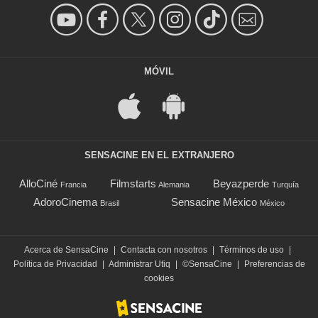
MÓVIL
SENSACINE EN EL EXTRANJERO
AlloCiné
Filmstarts
Beyazperde
Francia
Alemania
Turquía
AdoroCinema
Sensacine México
Brasil
México
Acerca de SensaCine
|
Contacta con nosotros
|
Términos de uso
|
Política de Privacidad
|
Administrar Utiq
|
©SensaCine
|
Preferencias de
cookies