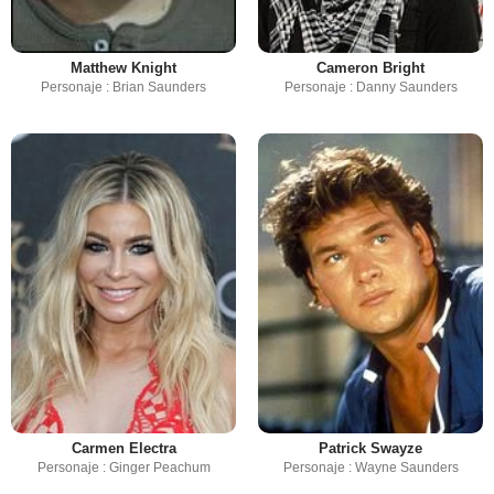
Matthew Knight
Cameron Bright
Personaje : Brian Saunders
Personaje : Danny Saunders
Carmen Electra
Patrick Swayze
Personaje : Ginger Peachum
Personaje : Wayne Saunders