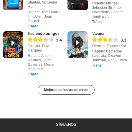
Stanton, McKenna
Reparto Michael
Harris
Johnston (II), Inde
Reparto Tom Hanks,
Navarrette, Cooper
Tim Allen, Joan
Tomlinson
Cusack
Tráiler
Tráiler
Haciendo amigos
Vaiana
3,4
3,3
Director: David
Director: Thomas Kail
Marqués
Reparto Catherine
Reparto Antonio
Laga'aia, Dwayne
Resines, Quim
Johnson, Rena Owen
Gutiérrez, Megan
Tráiler
Montaner
Tráiler
Mejores películas en cines
SÍGUENOS