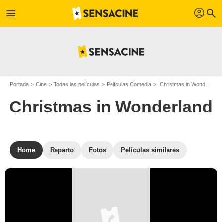
profil
menu
search
Portada
Cine
Todas las películas
Películas Comedia
Christmas in Wonderland
Christmas in Wonderland
Home
Reparto
Fotos
Películas similares