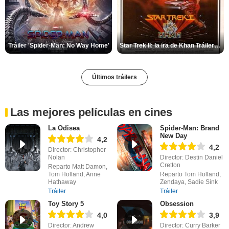
Tráiler 'Spider-Man: No Way Home'
Star Trek II: la ira de Khan Tráiler VO
Últimos tráilers
Las mejores películas en cines
La Odisea
Spider-Man: Brand
New Day
4,2
4,2
Director: Christopher
Nolan
Director: Destin Daniel
Cretton
Reparto Matt Damon,
Tom Holland, Anne
Reparto Tom Holland,
Hathaway
Zendaya, Sadie Sink
Tráiler
Tráiler
Toy Story 5
Obsession
4,0
3,9
Director: Andrew
Director: Curry Barker