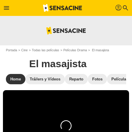
profil
menu
search
Portada
Cine
Todas las películas
Películas Drama
El masajista
El masajista
Home
Tráilers y Vídeos
Reparto
Fotos
Películas s