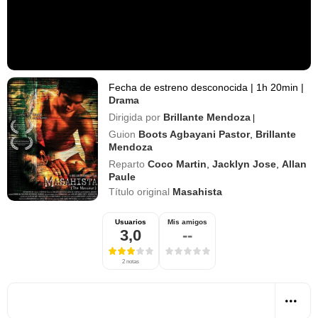
Fecha de estreno desconocida
|
1h 20min
|
Drama
Dirigida por
Brillante Mendoza
|
Guion
Boots Agbayani Pastor
,
Brillante
Mendoza
Reparto
Coco Martin
,
Jacklyn Jose
,
Allan
Paule
Título original
Masahista
Usuarios
Mis amigos
3,0
--
2 notas