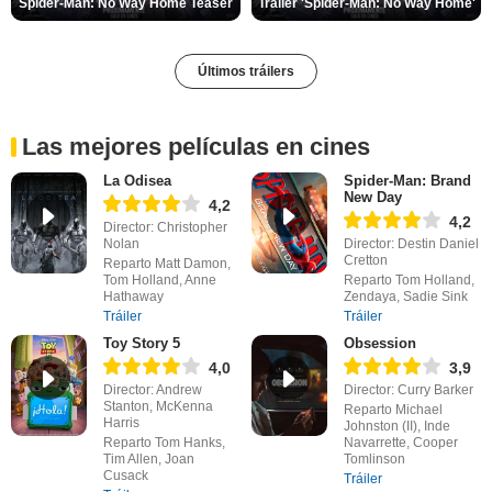
Spider-Man: No Way Home Teaser
Tráiler 'Spider-Man: No Way Home'
Últimos tráilers
Las mejores películas en cines
La Odisea
Spider-Man: Brand
New Day
4,2
4,2
Director: Christopher
Nolan
Director: Destin Daniel
Cretton
Reparto Matt Damon,
Tom Holland, Anne
Reparto Tom Holland,
Hathaway
Zendaya, Sadie Sink
Tráiler
Tráiler
Toy Story 5
Obsession
4,0
3,9
Director: Andrew
Director: Curry Barker
Stanton, McKenna
Reparto Michael
Harris
Johnston (II), Inde
Reparto Tom Hanks,
Navarrette, Cooper
Tim Allen, Joan
Tomlinson
Cusack
Tráiler