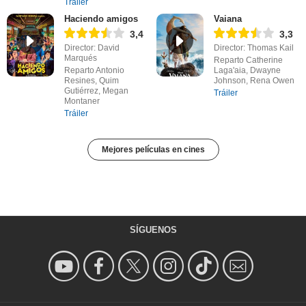
Tráiler
Haciendo amigos
Vaiana
3,4
3,3
Director: David
Director: Thomas Kail
Marqués
Reparto Catherine
Reparto Antonio
Laga'aia, Dwayne
Resines, Quim
Johnson, Rena Owen
Gutiérrez, Megan
Tráiler
Montaner
Tráiler
Mejores películas en cines
SÍGUENOS