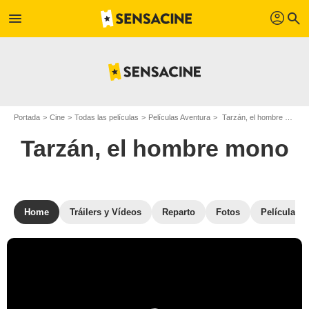
profil
menu
search
Portada
Cine
Todas las películas
Películas Aventura
Tarzán, el hombre mono
Tarzán, el hombre mono
Home
Tráilers y Vídeos
Reparto
Fotos
Películas s