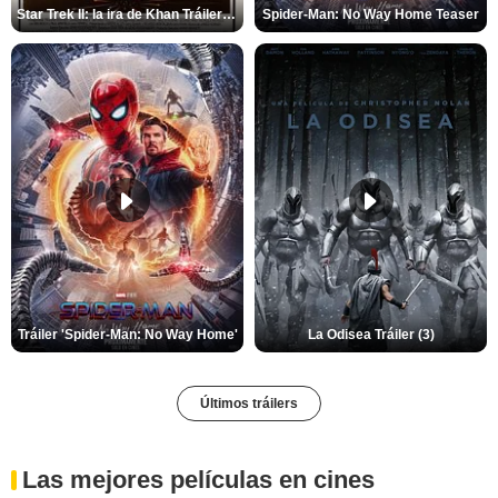
Star Trek II: la ira de Khan Tráiler VO
Spider-Man: No Way Home Teaser
Tráiler 'Spider-Man: No Way Home'
La Odisea Tráiler (3)
Últimos tráilers
Las mejores películas en cines