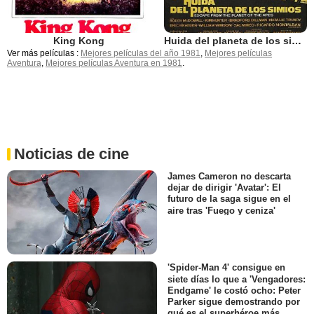
King Kong
Huida del planeta de los simios
Ver más películas :
Mejores películas del año 1981
,
Mejores películas
Aventura
,
Mejores películas Aventura en 1981
.
Noticias de cine
James Cameron no descarta
dejar de dirigir 'Avatar': El
futuro de la saga sigue en el
aire tras 'Fuego y ceniza'
'Spider-Man 4' consigue en
siete días lo que a 'Vengadores:
Endgame' le costó ocho: Peter
Parker sigue demostrando por
qué es el superhéroe más