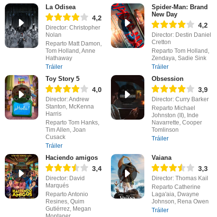
La Odisea
Spider-Man: Brand
New Day
4,2
4,2
Director: Christopher
Nolan
Director: Destin Daniel
Cretton
Reparto Matt Damon,
Tom Holland, Anne
Reparto Tom Holland,
Hathaway
Zendaya, Sadie Sink
Tráiler
Tráiler
Toy Story 5
Obsession
4,0
3,9
Director: Andrew
Director: Curry Barker
Stanton, McKenna
Reparto Michael
Harris
Johnston (II), Inde
Reparto Tom Hanks,
Navarrette, Cooper
Tim Allen, Joan
Tomlinson
Cusack
Tráiler
Tráiler
Haciendo amigos
Vaiana
3,4
3,3
Director: David
Director: Thomas Kail
Marqués
Reparto Catherine
Reparto Antonio
Laga'aia, Dwayne
Resines, Quim
Johnson, Rena Owen
Gutiérrez, Megan
Tráiler
Montaner