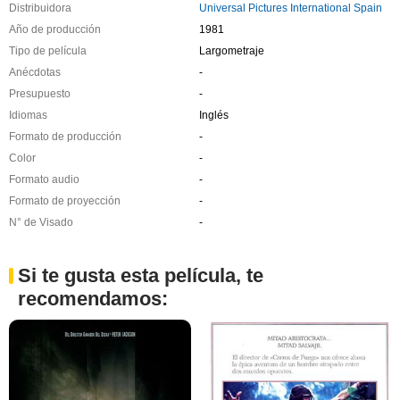
Distribuidora
Universal Pictures International Spain
Año de producción
1981
Tipo de película
Largometraje
Anécdotas
-
Presupuesto
-
Idiomas
Inglés
Formato de producción
-
Color
-
Formato audio
-
Formato de proyección
-
N° de Visado
-
Si te gusta esta película, te
recomendamos: