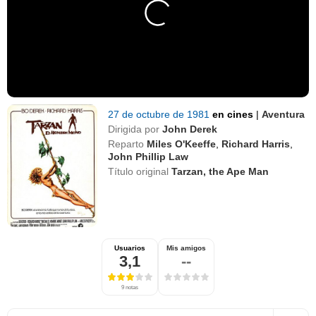
27 de octubre de 1981
en cines
|
Aventura
Dirigida por
John Derek
Reparto
Miles O'Keeffe
,
Richard Harris
,
John Phillip Law
Título original
Tarzan, the Ape Man
Usuarios
Mis amigos
3,1
--
9 notas