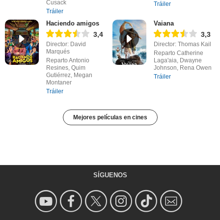
Cusack
Tráiler
Tráiler
Haciendo amigos
Vaiana
3,4
3,3
Director: David
Director: Thomas Kail
Marqués
Reparto Catherine
Reparto Antonio
Laga'aia, Dwayne
Resines, Quim
Johnson, Rena Owen
Gutiérrez, Megan
Tráiler
Montaner
Tráiler
Mejores películas en cines
SÍGUENOS