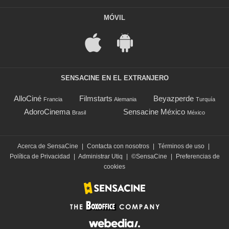
MÓVIL
SENSACINE EN EL EXTRANJERO
AlloCiné
Filmstarts
Beyazperde
Francia
Alemania
Turquía
AdoroCinema
Sensacine México
Brasil
México
Acerca de SensaCine
|
Contacta con nosotros
|
Términos de uso
|
Política de Privacidad
|
Administrar Utiq
|
©SensaCine
|
Preferencias de
cookies