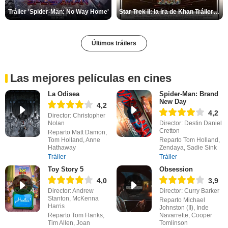
Tráiler 'Spider-Man: No Way Home'
Star Trek II: la ira de Khan Tráiler VO
Últimos tráilers
Las mejores películas en cines
La Odisea
Spider-Man: Brand
New Day
4,2
4,2
Director: Christopher
Nolan
Director: Destin Daniel
Cretton
Reparto Matt Damon,
Tom Holland, Anne
Reparto Tom Holland,
Hathaway
Zendaya, Sadie Sink
Tráiler
Tráiler
Toy Story 5
Obsession
4,0
3,9
Director: Andrew
Director: Curry Barker
Stanton, McKenna
Reparto Michael
Harris
Johnston (II), Inde
Reparto Tom Hanks,
Navarrette, Cooper
Tim Allen, Joan
Tomlinson