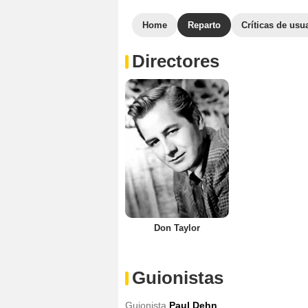
Home
Reparto
Críticas de usu
Directores
Don Taylor
Guionistas
Guionista
Paul Dehn