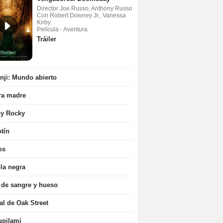
Director Joe Russo, Anthony Russo
Con Robert Downey Jr., Vanessa
Kirby
Película - Aventura
Tráiler
ji: Mundo abierto
ra madre
oy Rocky
tín
os
la negra
 de sangre y hueso
nal de Oak Street
upilami