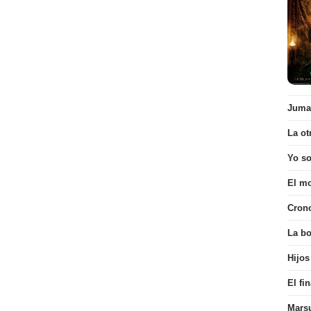
Juman
La ot
Yo s
El mo
Cron
La bo
Hijos
El fi
Mars