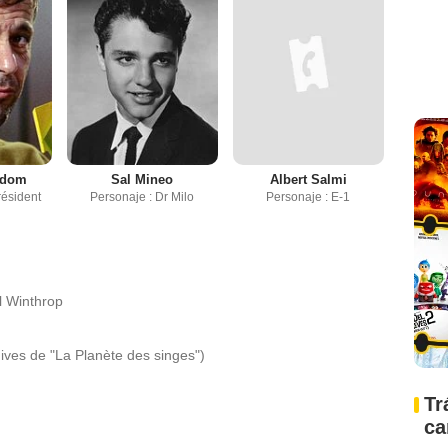
ndom
Sal Mineo
Albert Salmi
résident
Personaje : Dr Milo
Personaje : E-1
l Winthrop
ives de "La Planète des singes")
Tr
ca