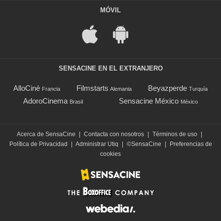
MÓVIL
SENSACINE EN EL EXTRANJERO
AlloCiné
Filmstarts
Beyazperde
Francia
Alemania
Turquía
AdoroCinema
Sensacine México
Brasil
México
Acerca de SensaCine
|
Contacta con nosotros
|
Términos de uso
|
Política de Privacidad
|
Administrar Utiq
|
©SensaCine
|
Preferencias de
cookies