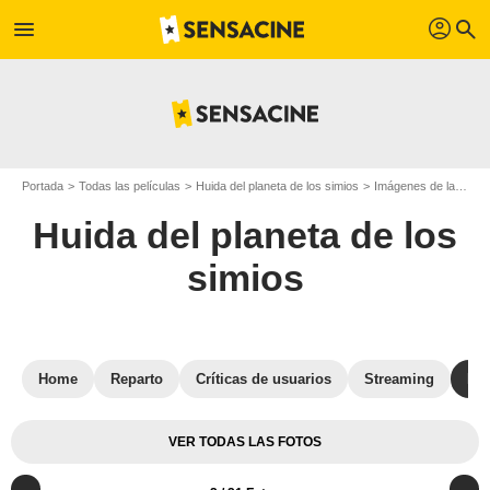
profil
menu
search
Portada
Todas las películas
Huida del planeta de los simios
Imágenes de la película Huida del planeta de los simios
Huida del planeta de los
simios
Home
Reparto
Críticas de usuarios
Streaming
Fot
VER TODAS LAS FOTOS