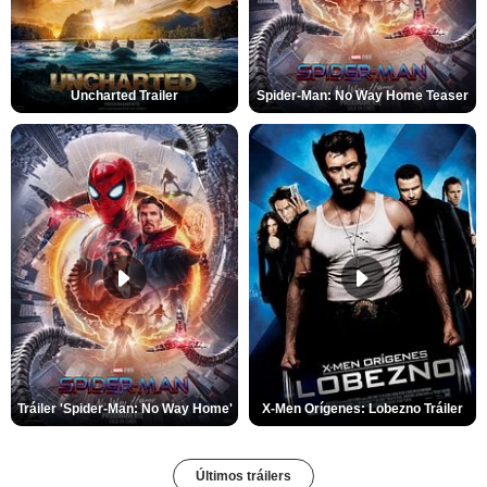
Uncharted Trailer
Spider-Man: No Way Home Teaser
Tráiler 'Spider-Man: No Way Home'
X-Men Orígenes: Lobezno Tráiler
Últimos tráilers