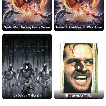
Spider-Man: No Way Home Teaser
Tráiler 'Spider-Man: No Way Home'
La Odisea Tráiler (3)
El resplandor Tráiler