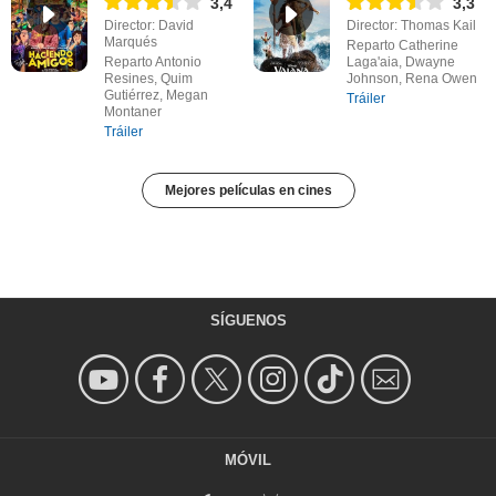
3,4
3,3
Director: David
Director: Thomas Kail
Marqués
Reparto Catherine
Reparto Antonio
Laga'aia, Dwayne
Resines, Quim
Johnson, Rena Owen
Gutiérrez, Megan
Tráiler
Montaner
Tráiler
Mejores películas en cines
SÍGUENOS
MÓVIL