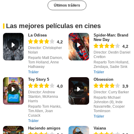
Últimos tráilers
Las mejores películas en cines
La Odisea
Spider-Man: Brand
New Day
4,2
4,2
Director: Christopher
Nolan
Director: Destin Daniel
Cretton
Reparto Matt Damon,
Tom Holland, Anne
Reparto Tom Holland,
Hathaway
Zendaya, Sadie Sink
Tráiler
Tráiler
Toy Story 5
Obsession
4,0
3,9
Director: Andrew
Director: Curry Barker
Stanton, McKenna
Reparto Michael
Harris
Johnston (II), Inde
Reparto Tom Hanks,
Navarrette, Cooper
Tim Allen, Joan
Tomlinson
Cusack
Tráiler
Tráiler
Haciendo amigos
Vaiana