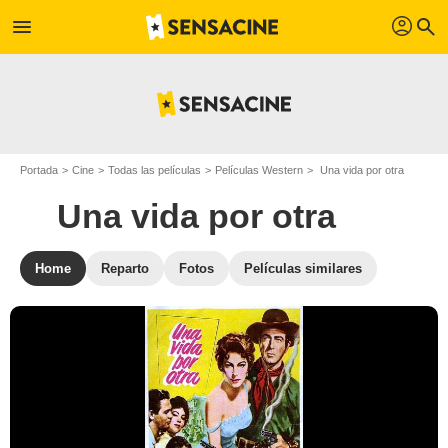
profil
menu
search
Portada
Cine
Todas las películas
Películas Western
Una vida por otra
Una vida por otra
Home
Reparto
Fotos
Películas similares