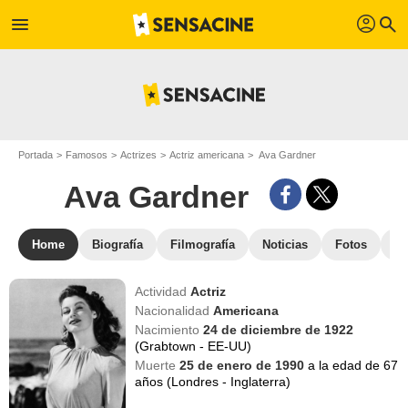
profil
menu
search
Portada
Famosos
Actrizes
Actriz americana
Ava Gardner
Ava Gardner
Home
Biografía
Filmografía
Noticias
Fotos
St
Actividad
Actriz
Nacionalidad
Americana
Nacimiento
24 de diciembre de 1922
(Grabtown - EE-UU)
Muerte
25 de enero de 1990
a la edad de 67
años (Londres - Inglaterra)