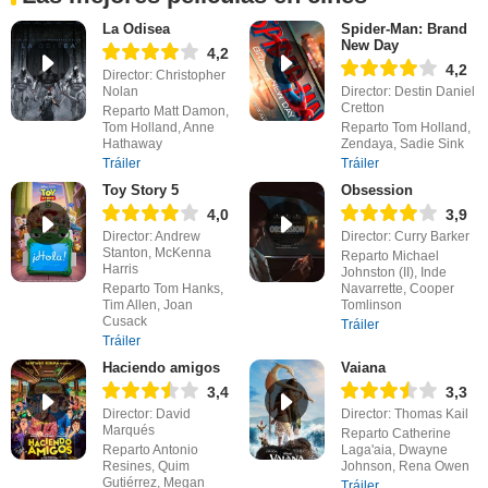
La Odisea
Spider-Man: Brand
New Day
4,2
4,2
Director: Christopher
Nolan
Director: Destin Daniel
Cretton
Reparto Matt Damon,
Tom Holland, Anne
Reparto Tom Holland,
Hathaway
Zendaya, Sadie Sink
Tráiler
Tráiler
Toy Story 5
Obsession
4,0
3,9
Director: Andrew
Director: Curry Barker
Stanton, McKenna
Reparto Michael
Harris
Johnston (II), Inde
Reparto Tom Hanks,
Navarrette, Cooper
Tim Allen, Joan
Tomlinson
Cusack
Tráiler
Tráiler
Haciendo amigos
Vaiana
3,4
3,3
Director: David
Director: Thomas Kail
Marqués
Reparto Catherine
Reparto Antonio
Laga'aia, Dwayne
Resines, Quim
Johnson, Rena Owen
Gutiérrez, Megan
Tráiler