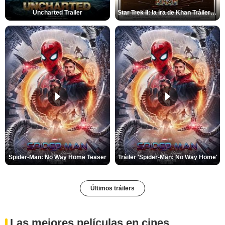
Uncharted Trailer
Star Trek II: la ira de Khan Tráiler VO
Spider-Man: No Way Home Teaser
Tráiler 'Spider-Man: No Way Home'
Últimos tráilers
Las mejores películas en cines