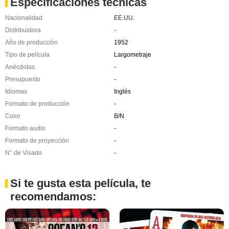
Especificaciones técnicas
Nacionalidad
EE.UU.
Distribuidora
-
Año de producción
1952
Tipo de película
Largometraje
Anécdotas
-
Presupuesto
-
Idiomas
Inglés
Formato de producción
-
Color
B/N
Formato audio
-
Formato de proyección
-
N° de Visado
-
Si te gusta esta película, te
recomendamos: