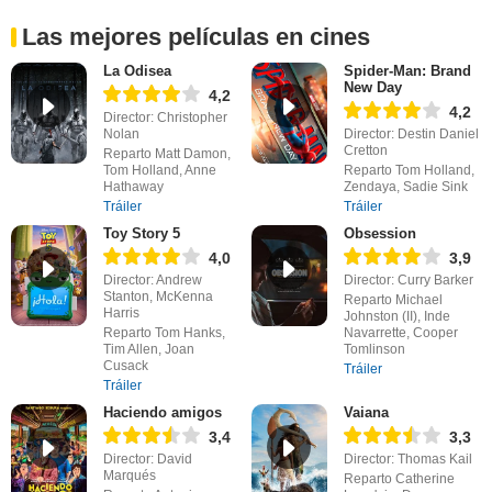
Las mejores películas en cines
La Odisea
Spider-Man: Brand
New Day
4,2
4,2
Director: Christopher
Nolan
Director: Destin Daniel
Cretton
Reparto Matt Damon,
Tom Holland, Anne
Reparto Tom Holland,
Hathaway
Zendaya, Sadie Sink
Tráiler
Tráiler
Toy Story 5
Obsession
4,0
3,9
Director: Andrew
Director: Curry Barker
Stanton, McKenna
Reparto Michael
Harris
Johnston (II), Inde
Reparto Tom Hanks,
Navarrette, Cooper
Tim Allen, Joan
Tomlinson
Cusack
Tráiler
Tráiler
Haciendo amigos
Vaiana
3,4
3,3
Director: David
Director: Thomas Kail
Marqués
Reparto Catherine