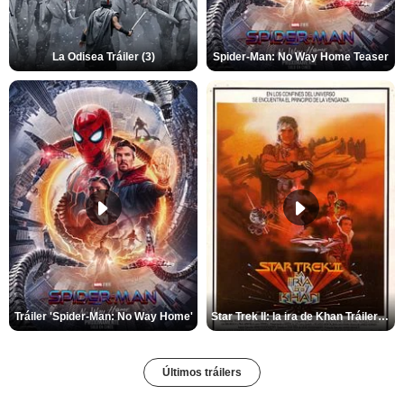
La Odisea Tráiler (3)
Spider-Man: No Way Home Teaser
Tráiler 'Spider-Man: No Way Home'
Star Trek II: la ira de Khan Tráiler VO
Últimos tráilers