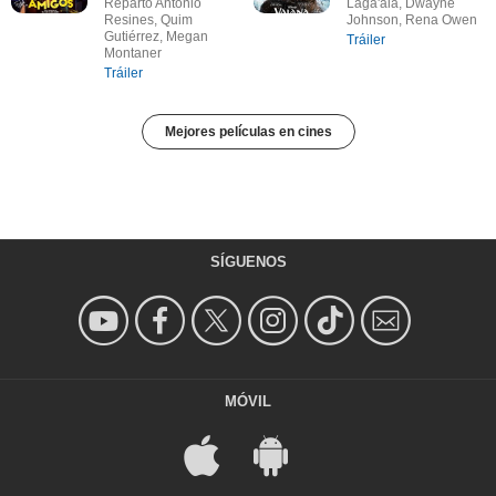
Reparto Antonio
Laga'aia, Dwayne
Resines, Quim
Johnson, Rena Owen
Gutiérrez, Megan
Tráiler
Montaner
Tráiler
Mejores películas en cines
SÍGUENOS
MÓVIL