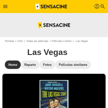
profil
menu
search
Portada
Cine
Todas las películas
Películas Crimen
Las Vegas
Las Vegas
Home
Reparto
Fotos
Películas similares