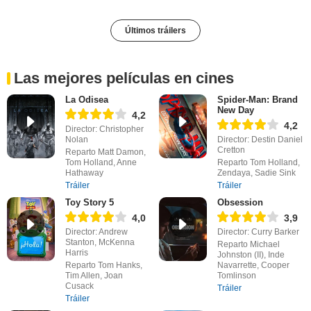
Últimos tráilers
Las mejores películas en cines
La Odisea
Spider-Man: Brand
New Day
4,2
4,2
Director: Christopher
Nolan
Director: Destin Daniel
Cretton
Reparto Matt Damon,
Tom Holland, Anne
Reparto Tom Holland,
Hathaway
Zendaya, Sadie Sink
Tráiler
Tráiler
Toy Story 5
Obsession
4,0
3,9
Director: Andrew
Director: Curry Barker
Stanton, McKenna
Reparto Michael
Harris
Johnston (II), Inde
Reparto Tom Hanks,
Navarrette, Cooper
Tim Allen, Joan
Tomlinson
Cusack
Tráiler
Tráiler