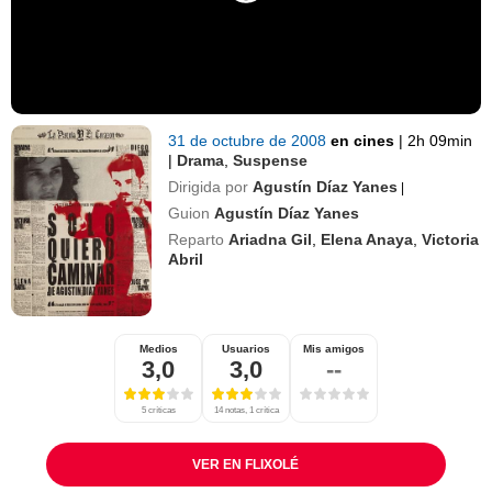
31 de octubre de 2008
en cines
|
2h 09min
|
Drama
,
Suspense
Dirigida por
Agustín Díaz Yanes
|
Guion
Agustín Díaz Yanes
Reparto
Ariadna Gil
,
Elena Anaya
,
Victoria
Abril
Medios
Usuarios
Mis amigos
3,0
3,0
--
5 críticas
14 notas, 1 crítica
VER EN FLIXOLÉ