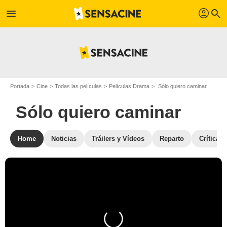
profil
menu
search
Portada
Cine
Todas las películas
Películas Drama
Sólo quiero caminar
Sólo quiero caminar
Home
Noticias
Tráilers y Vídeos
Reparto
Críticas