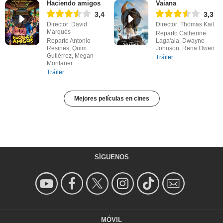
Haciendo amigos
Vaiana
3,4
3,3
Director: David
Director: Thomas Kail
Marqués
Reparto Catherine
Reparto Antonio
Laga'aia, Dwayne
Resines, Quim
Johnson, Rena Owen
Gutiérrez, Megan
Tráiler
Montaner
Tráiler
Mejores películas en cines
SÍGUENOS
MÓVIL