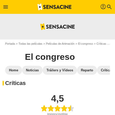
profil
menu
search
Portada
Todas las películas
Películas de Animación
El congreso
Críticas de El congreso
El congreso
Home
Noticias
Tráilers y Vídeos
Reparto
Críticas
Críticas
4,5
Imprescindible